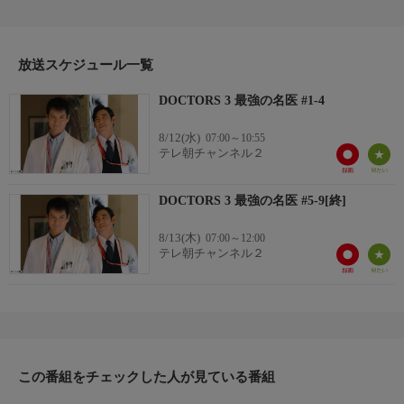
第2話「トラブル続出!!死ぬ前に…50年目の真実」
第3話「医者の本音が大暴走 勝負をかけた48時間」
第4話「一発逆転(秘)手術で、17歳と世界を目指す」
出演者
放送スケジュール一覧
出演者：沢村一樹、高嶋政伸、比嘉愛未、黒川智花、宮地雅子、
DOCTORS 3 最強の名医 #1-4
正名僕蔵、滝沢沙織、敦士、斉藤陽一郎、尾崎右宗、阿南敦子、
浅利陽介、小野武彦、伊藤蘭、野際陽子 ほか
8/12(水)
07:00～10:55
テレ朝チャンネル２
DOCTORS 3 最強の名医 #5-9[終]
8/13(木)
07:00～12:00
テレ朝チャンネル２
この番組をチェックした人が見ている番組