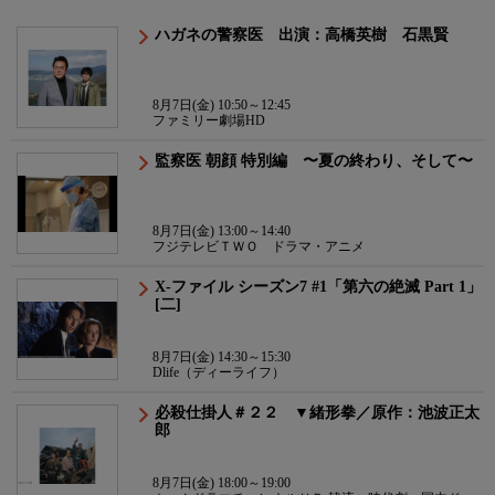
ハガネの警察医 出演：高橋英樹 石黒賢
8月7日(金) 10:50～12:45
ファミリー劇場HD
監察医 朝顔 特別編 〜夏の終わり、そして〜
8月7日(金) 13:00～14:40
フジテレビＴＷＯ ドラマ・アニメ
X-ファイル シーズン7 #1「第六の絶滅 Part 1」
[二]
8月7日(金) 14:30～15:30
Dlife（ディーライフ）
必殺仕掛人＃２２ ▼緒形拳／原作：池波正太
郎
8月7日(金) 18:00～19:00