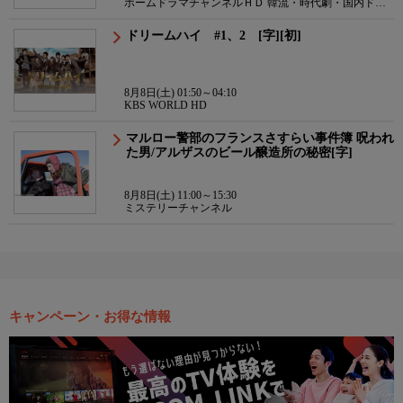
ホームドラマチャンネルＨＤ 韓流・時代劇・国内ドラ
マ
ドリームハイ #1、2 [字][初]
8月8日(土) 01:50～04:10
KBS WORLD HD
マルロー警部のフランスさすらい事件簿 呪われ
た男/アルザスのビール醸造所の秘密[字]
8月8日(土) 11:00～15:30
ミステリーチャンネル
キャンペーン・お得な情報