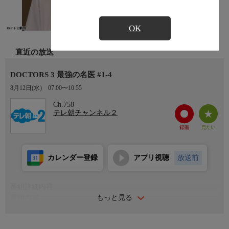
OK
直近の放送
DOCTORS 3 最強の名医 #1-4
8月12日(水)
07:00〜10:55
Ch.758
テレ朝チャンネル２
カレンダー登録
アプリ視聴
放送前
番組詳細内容
もっと見る
番組内容
第1話「完全復活!!20センチ巨大腫瘍を体外で切除!?新たな闘いが
始まる」