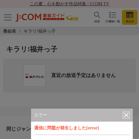
この夏、心を動かす作品特集 | J:COM TV
検索
CS番組一覧
番組表
番組表
キラリ!福井っ子
キラリ!福井っ子
直近の放送予定はありません
エラー
通信に問題が発生しました[error]
同じジャンルのおすすめ番組