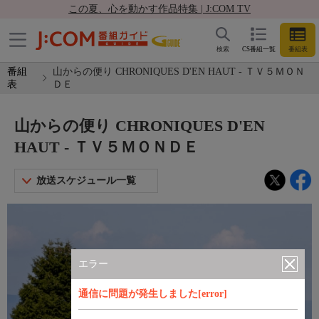
この夏、心を動かす作品特集 | J:COM TV
検索
CS番組一覧
番組表
番組
山からの便り CHRONIQUES D'EN HAUT - ＴＶ５ＭＯＮ
表
ＤＥ
山からの便り CHRONIQUES D'EN
HAUT - ＴＶ５ＭＯＮＤＥ
放送スケジュール一覧
エラー
通信に問題が発生しました[error]