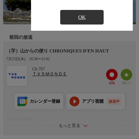
OK
前回の放送
（字）山からの便り CHRONIQUES D'EN HAUT
7月23日(木)
10:36〜11:02
Ch.767
ＴＶ５ＭＯＮＤＥ
カレンダー登録
アプリ視聴
放送中
番組詳細内容
もっと見る
豊かで魅力的な山の世界。オーヴェルニュ＝ローヌ＝アルプ地域
圏が誇る美しい景観を優雅に散策し、その素晴らしい世界を探求