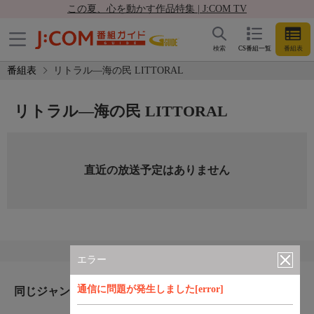
この夏、心を動かす作品特集 | J:COM TV
検索
CS番組一覧
番組表
番組表
リトラル―海の民 LITTORAL
リトラル―海の民 LITTORAL
直近の放送予定はありません
エラー
通信に問題が発生しました[error]
同じジャンルのおすすめ番組