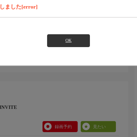
録画予約
見たい
した[error]
毎日ゲストとして迎え、司会のパトリック・シモナンが対
重なひと時。
OK
NVITE
録画予約
見たい