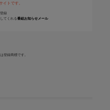
表サイトです。
登録
してくれる
番組お知らせメール
または登録商標です。