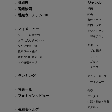
番組表
ジャンル
番組検索
洋画
邦画
番組表・チラシPDF
海外ドラマ
国内ドラマ
マイメニュー
アジアドラマ
リモート録画予約
韓流まつり
お気に入りチャンネル
スポーツ
見たい番組一覧
プロ野球
検索ワード登録
サッカー
番組お知らせメール
ゴルフ
マイ番組ページ
テニス
ランキング
アニメ・キッズ
ディズニー
特集一覧
音楽
フォトインタビュー
エンタメ
生活・趣味・教養
アダルト
番組表ヘルプ