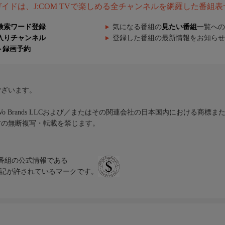
組ガイドは、J:COM TVで楽しめる全チャンネルを網羅した番組
検索ワード登録
気になる番組の
見たい番組
一覧への
入りチャンネル
登録した番組の最新情報をお知らせ
ト録画予約
ございます。
iVo Brands LLCおよび／またはその関連会社の日本国内における商標
材の無断複写・転載を禁じます。
、テレビ番組の公式情報である
スにのみ表記が許されているマークです。