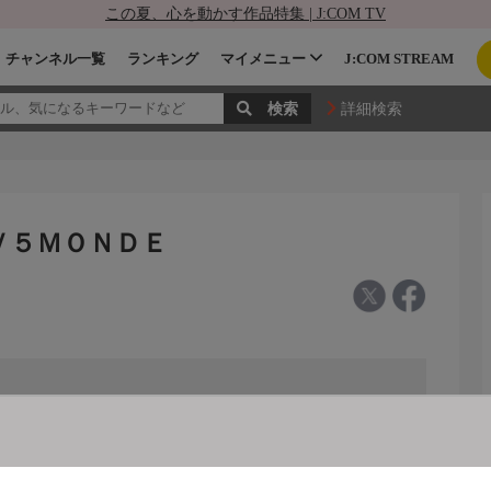
この夏、心を動かす作品特集 | J:COM TV
チャンネル一覧
ランキング
マイメニュー
J:COM STREAM
詳細検索
 ＴＶ５ＭＯＮＤＥ