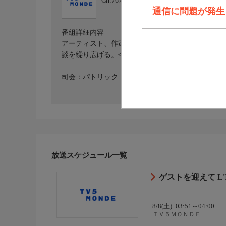
Ch.767
ＴＶ５ＭＯＮＤＥ
通信に問題が発生しま
番組詳細内容
アーティスト、作家や俳優など時代を動かす人物を
談を繰り広げる。今が旬の人物やスターと過ごす貴
司会：パトリック・シモナン
放送スケジュール一覧
ゲストを迎えて L'I
8/8(土)
03:51～04:00
ＴＶ５ＭＯＮＤＥ