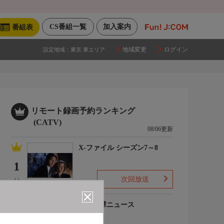
CS番組一覧
加入案内
番組表
地域変更
ログイン
設定地域：
東京 東エリア
リモート録画予約ランキング
(CATV)
08/06更新
X-ファイル シーズン7～8
1
次回放送
(-)
プロ野球ニュース
2