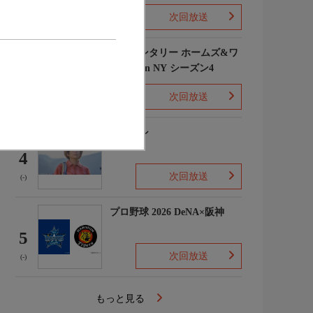
次回放送
(1)
エレメンタリー ホームズ&ワ
トソン in NY シーズン4
3
次回放送
(2)
下山メシ
4
次回放送
(-)
プロ野球 2026 DeNA×阪神
5
次回放送
(-)
もっと見る