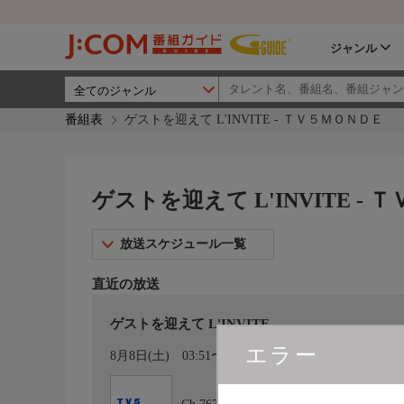
ジャンル
番組表
ゲストを迎えて L'INVITE - ＴＶ５ＭＯＮＤＥ
ゲストを迎えて L'INVITE -
放送スケジュール一覧
直近の放送
ゲストを迎えて L'INVITE
エラー
カレンダー登録
8月8日(土)
03:51〜04:00