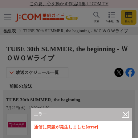
この夏、心を動かす作品特集 | J:COM TV
検索
CS番組一覧
番組表
番組表
TUBE 30th SUMMER, the beginning - ＷＯＷＯＷライブ
TUBE 30th SUMMER, the beginning - Ｗ
ＯＷＯＷライブ
放送スケジュール一覧
前回の放送
TUBE 30th SUMMER, the beginning
7月22日(水)
10:20〜11:50
エラー
Ch.192
オプション
ＷＯＷＯＷライブ
通信に問題が発生しました[error]