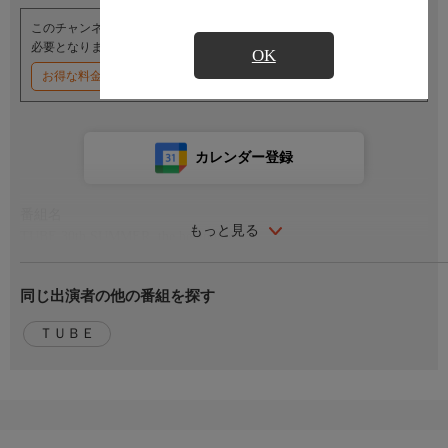
このチャンネルのご視聴には、オプションチャンネル(有料)のご契約が
必要となります。
OK
お得な料金割引キャンペーン実施中
カレンダー登録
番組名
もっと見る
TUBE 30th SUMMER, the beginning
番組内容
同じ出演者の他の番組を探す
1985年にリリースされた「ベストセラー・サマー」からスタート
したTUBEのヒストリー。日本の夏を元気にし、湘南の海を彩っ
ＴＵＢＥ
てきた彼らの作品群を紹介しながら、彼らの過去、現在、未来を
つなぎ、2015年までの30年を紐解く。
番組内容2
メンバーへのインタビュー、過去のライブ映像やミュージックビ