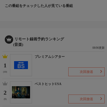
デオ、続々発表された３０周年記念の新作のレコーディングの様
この番組をチェックした人が見ている番組
子、さらに、デビュー記念日の2015年6月1日開催の日本武道館ラ
イブ。彼らの３０年に及ぶライブ活動の中でメンバーがいちば
ん“心震えた”という特別な場所となった日本武道館、そこでのリ
ハーサルの様子など、さまざまな角度から彼らのアニバーサリー
を映し出す。
出演／関連情報
リモート録画予約ランキング
【出演】TUBE
(音楽)
08/06更新
プレミアムシアター
1
次回放送
(10)
ベストヒットUSA
2
次回放送
(9)