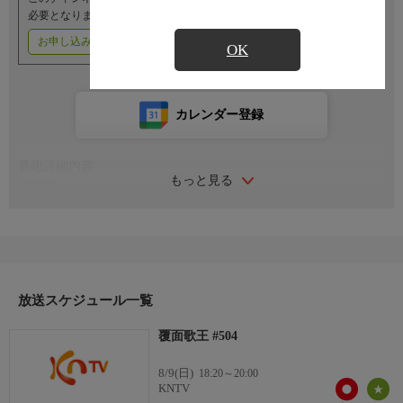
必要となります。
お申し込みはこちら
ご利用料金はこちら
OK
カレンダー登録
番組詳細内容
もっと見る
出演者
MC-キム・ソンジュ、キム・グラ
-覆面歌王 挑戦者：ドハ(ARrC)、ミナ、ELLY(EXID)、イ・ヒョ
ジョン
放送スケジュール一覧
-ゲスト：ユン・サン、ユ・ヨンソク、イ・ユンソク、シン・ボ
ンソン、ソン・スンヨン、イ・イェジュン、コ・ヨンベ
覆面歌王 #504
(SORAN)、ヒョニョン、クォン・スンイル(URBAN ZAKAPA)、
WETBOY、チャ・ジュノ(DRIPPIN)
8/9(日)
18:20～20:00
KNTV