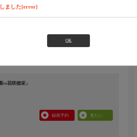
した[error]
OK
園vs花咲徳栄」
録画予約
見たい