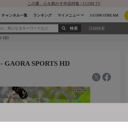
この夏、心を動かす作品特集 | J:COM TV
チャンネル一覧
ランキング
マイメニュー
J:COM STREAM
詳細検索
 HD
AORA SPORTS HD