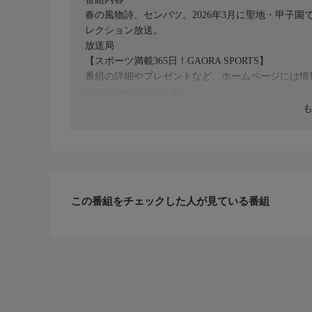
春の風物詩、センバツ。2026年3月に聖地・甲子
レクション放送。
放送局
【スポーツ満載365日！GAORA SPORTS】
番組の詳細やプレゼントなど、ホームページには情
https://www.gaora.co.jp/
XやInstagramでも番組情報を発信中！
X:@gaora_senden/Instagram:@gaora_sports
公式PRキャラクター「ガオやん」
https://www.gaora.co.jp/gaoyan/
この番組をチェックした人が見ている番組