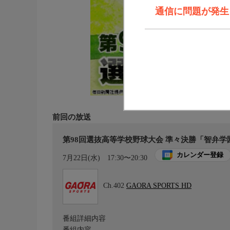
通信に問題が発生しま
前回の放送
第98回選抜高等学校野球大会 準々決勝「智弁学
カレンダー登録
7月22日(水)
17:30〜20:30
Ch.402
GAORA SPORTS HD
番組詳細内容
番組内容