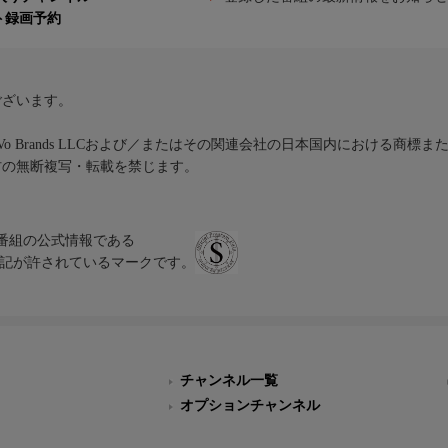
ト録画予約
ございます。
iVo Brands LLCおよび／またはその関連会社の日本国内における商標
材の無断複写・転載を禁じます。
、テレビ番組の公式情報である
スにのみ表記が許されているマークです。
チャンネル一覧
オプションチャンネル