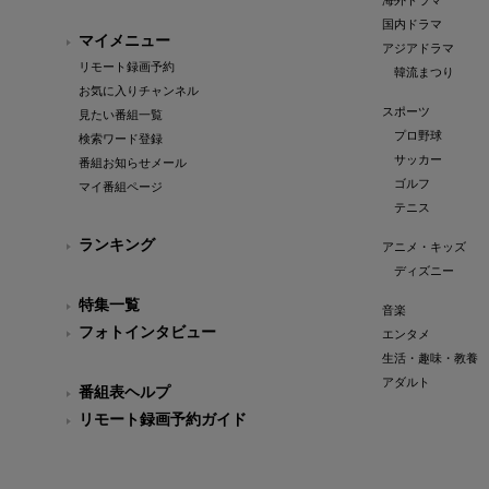
海外ドラマ
国内ドラマ
マイメニュー
アジアドラマ
リモート録画予約
韓流まつり
お気に入りチャンネル
スポーツ
見たい番組一覧
プロ野球
検索ワード登録
サッカー
番組お知らせメール
ゴルフ
マイ番組ページ
テニス
ランキング
アニメ・キッズ
ディズニー
特集一覧
音楽
フォトインタビュー
エンタメ
生活・趣味・教養
アダルト
番組表ヘルプ
リモート録画予約ガイド