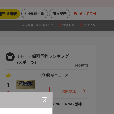
CS番組一覧
加入案内
番組表
地域変更
ログイン
設定地域：
東京 東エリア
リモート録画予約ランキング
(スポーツ)
08/06更新
プロ野球ニュース
1
次回放送
(1)
プロ野球 2026 DeNA×阪神
2