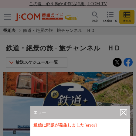
この夏、心を動かす作品特集 | J:COM TV
検索
CS番組一覧
番組表
番組表
鉄道・絶景の旅 - 旅チャンネル ＨＤ
鉄道・絶景の旅 - 旅チャンネル ＨＤ
放送スケジュール一覧
エラー
通信に問題が発生しました[error]