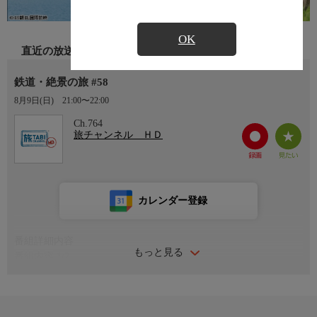
OK
直近の放送
鉄道・絶景の旅 #58
8月9日(日)
21:00〜22:00
Ch.764
旅チャンネル ＨＤ
カレンダー登録
番組詳細内容
もっと見る
番組内容 1/2
鉄道ファンならずとも“旅人気分”で楽しめる映像美が魅力の鉄道
紀行番組。郷愁に誘われて列車に乗り込めば、それが新たな旅の
始まりです！