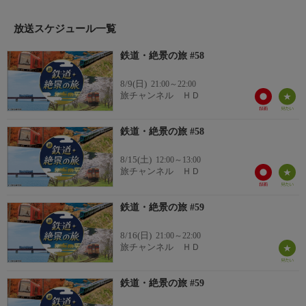
第58話 日本の原風景を求めて 山陰から山陽へ…智頭急行の旅
放送スケジュール一覧
番組内容 2/2
今回は日本海に面した鳥取から、JR因美線、智頭急行線を乗り継
鉄道・絶景の旅 #58
いで、夏の中国山地を縦断します。里山が広がる沿線は、まさに
日本の原風景。昔ながらの宿場町を訪ね、郷土料理に舌鼓を打ち
8/9(日)
21:00～22:00
ます。
旅チャンネル ＨＤ
※＃は旅チャンネル独自の付番です。
鉄道・絶景の旅 #58
この番組の情報等は撮影当時のものであり現在と異なる場合があ
ります。あらかじめご了承ください。
8/15(土)
12:00～13:00
旅チャンネル ＨＤ
鉄道・絶景の旅 #59
8/16(日)
21:00～22:00
旅チャンネル ＨＤ
鉄道・絶景の旅 #59