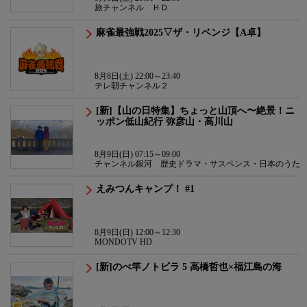
旅チャンネル ＨＤ
麻雀最強戦2025▽ザ・リベンジ【A卓】
8月8日(土) 22:00～23:40
テレ朝チャンネル２
[新]【山の日特集】ちょっと山頂へ〜絶景！ニ
ッポン低山紀行 弥彦山・高川山
8月9日(日) 07:15～09:00
チャンネル銀河 歴史ドラマ・サスペンス・日本のうた
えみつんキャンプ！ #1
8月9日(日) 12:00～12:30
MONDOTV HD
[新]のべ竿ノトビラ 5 高橋哲也×福江島の海