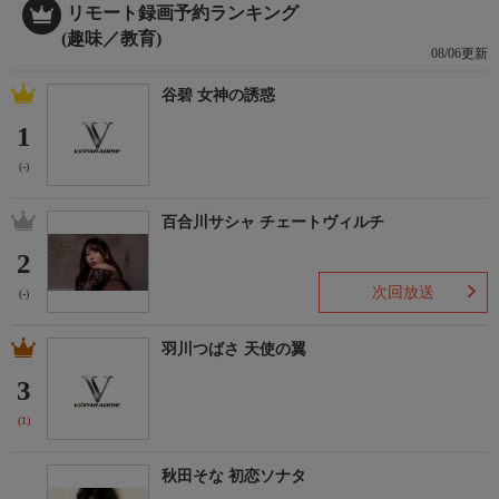
リモート録画予約ランキング
(趣味／教育)
08/06更新
谷碧 女神の誘惑
1
(-)
百合川サシャ チェートヴィルチ
2
次回放送
(-)
羽川つばさ 天使の翼
3
(1)
秋田そな 初恋ソナタ