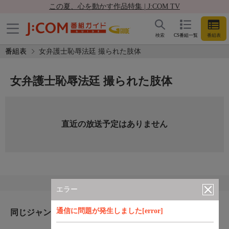
この夏、心を動かす作品特集 | J:COM TV
検索
CS番組一覧
番組表
番組表
女弁護士恥辱法廷 撮られた肢体
女弁護士恥辱法廷 撮られた肢体
直近の放送予定はありません
エラー
通信に問題が発生しました[error]
同じジャンルのおすすめ番組