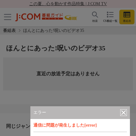
この夏、心を動かす作品特集 | J:COM TV
検索
CS番組一覧
番組表
番組表
ほんとにあった!呪いのビデオ35
ほんとにあった!呪いのビデオ35
直近の放送予定はありません
エラー
通信に問題が発生しました[error]
同じジャンルのおすすめ番組