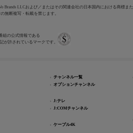
iVo Brands LLCおよび／またはその関連会社の日本国内における商標
材の無断複写・転載を禁じます。
、テレビ番組の公式情報である
スにのみ表記が許されているマークです。
チャンネル一覧
オプションチャンネル
J:テレ
J:COMチャンネル
ケーブル4K