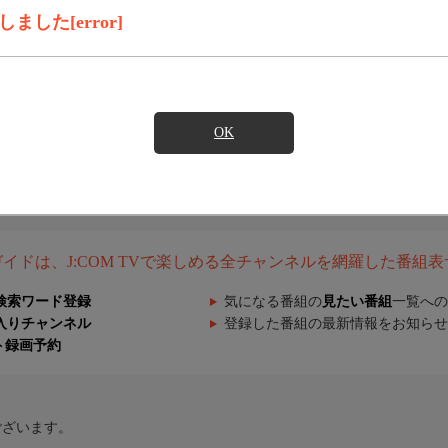
した[error]
OK
組ガイドは、J:COM TVで楽しめる全チャンネルを網羅した番組
検索ワード登録
気になる番組の
見たい番組
一覧への
入りチャンネル
登録した番組の最新情報をお知らせ
ト録画予約
ございます。