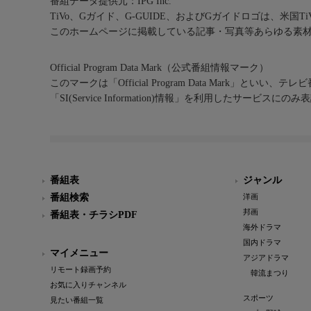
番組データ提供元：IPG Inc.
TiVo、Gガイド、G-GUIDE、およびGガイドロゴは、米国T
このホームページに掲載している記事・写真等あらゆる素
Official Program Data Mark（公式番組情報マーク）
このマークは「Official Program Data Mark」といい
「SI(Service Information)情報」を利用したサービ
番組表
ジャンル
番組検索
洋画
邦画
番組表・チラシPDF
海外ドラマ
国内ドラマ
マイメニュー
アジアドラマ
リモート録画予約
韓流まつり
お気に入りチャンネル
スポーツ
見たい番組一覧