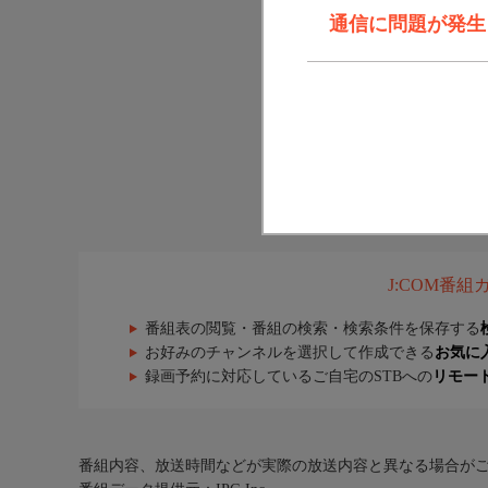
通信に問題が発生しま
J:COM番
番組表の閲覧・番組の検索・検索条件を保存する
お好みのチャンネルを選択して作成できる
お気に
録画予約に対応しているご自宅のSTBへの
リモー
番組内容、放送時間などが実際の放送内容と異なる場合が