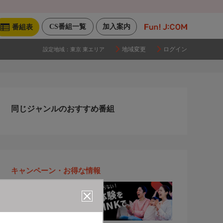
CS番組一覧
加入案内
番組表
地域変更
ログイン
設定地域：
東京 東エリア
同じジャンルのおすすめ番組
キャンペーン・お得な情報