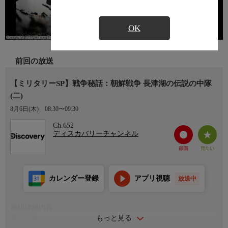
OK
前回の放送
【ミリタリーSP】戦争秘話：朝鮮戦争 長津湖の伝説の中隊
(二)
8月6日(木)
08:30〜09:30
Ch.652
ディスカバリーチャンネル
カレンダー登録
アプリ視聴
放送中
番組詳細内容
もっと見る
番組詳細