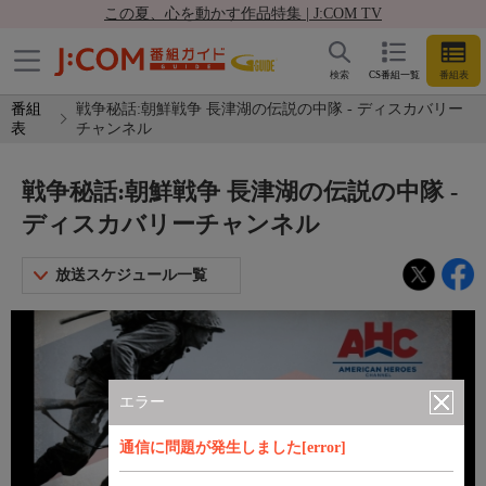
この夏、心を動かす作品特集 | J:COM TV
検索
CS番組一覧
番組表
番組
戦争秘話:朝鮮戦争 長津湖の伝説の中隊 - ディスカバリー
表
チャンネル
戦争秘話:朝鮮戦争 長津湖の伝説の中隊 -
ディスカバリーチャンネル
放送スケジュール一覧
エラー
通信に問題が発生しました[error]