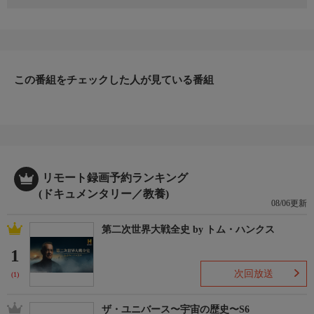
1950年6月、北朝鮮の侵攻により朝鮮戦争が勃発。アメリカは直
ちに韓国への武力支援を開始するとともに国連軍を設置。しかし
苦戦を強いられ、プサンで徹底抗戦することとなる。プサンに閉
じ込められていた米軍を救うため、アメリカは米海兵隊などから
なる援軍を派遣。第1海兵師団の中には若者で構成されたG中隊
があった。長津湖で身動きが取れなくなった時、彼らはどう戦っ
この番組をチェックした人が見ている番組
たのか。
リモート録画予約ランキング
(ドキュメンタリー／教養)
08/06更新
第二次世界大戦全史 by トム・ハンクス
1
次回放送
(1)
ザ・ユニバース〜宇宙の歴史〜S6