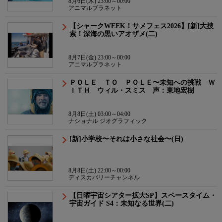
8月6日(木) 23:00～00:00
アニマルプラネット
【シャークWEEK！サメフェス2026】[新]大捜
索！深海の黒いアオザメ(二)
8月7日(金) 23:00～00:00
アニマルプラネット
ＰＯＬＥ ＴＯ ＰＯＬＥ〜未知への挑戦 Ｗ
ＩＴＨ ウィル・スミス 声：東地宏樹
8月8日(土) 03:00～04:00
ナショナル ジオグラフィック
[新]小学校〜それは小さな社会〜(日)
8月8日(土) 22:00～00:00
ディスカバリーチャンネル
【日曜宇宙シアター拡大SP】スペースタイム・
宇宙ガイド S4：未知なる世界(二)