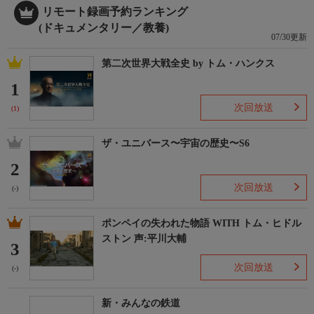
リモート録画予約ランキング
(ドキュメンタリー／教養)
07/30更新
第二次世界大戦全史 by トム・ハンクス
1
次回放送
(1)
ザ・ユニバース〜宇宙の歴史〜S6
2
次回放送
(-)
ポンペイの失われた物語 WITH トム・ヒドル
ストン 声:平川大輔
3
次回放送
(-)
新・みんなの鉄道