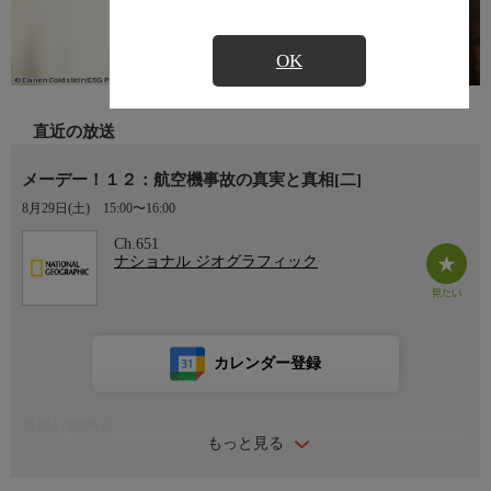
OK
直近の放送
メーデー！１２：航空機事故の真実と真相[二]
8月29日(土)
15:00〜16:00
Ch.651
ナショナル ジオグラフィック
カレンダー登録
番組詳細内容
もっと見る
▼番組概要
世界中で発生し続けている飛行機事故。その原因と今後の対策は