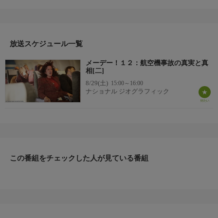
なんなのか？2度と同じ過ちを犯さないために、伝説的な航空事
故を1エピソードにつき1件ずつ取り上げ、何をきっかけに、なぜ
そのような惨事が起きたのかを調査し、闇の真実を暴いていく。
過去の悲劇から学び、未来の安全へとつないでいく人気シリーズ
放送スケジュール一覧
の最新作が登場！
▼エピソード内容
メーデー！１２：航空機事故の真実と真
コンコルド機がパリのシャルル・ド・ゴール空港を離陸直後に炎
相[二]
上、墜落した。機体のほとんどは火災で失われたが、滑走路上に
8/29(土)
15:00～16:00
3つの謎めいた残骸が発見される。燃料タンクの破片、ちぎれた
ナショナル ジオグラフィック
タイヤの断片、そして正体不明の金属片である。フランスの事故
調査委員会はこれらの手がかりが相互にどう関連するかを突き止
め、何がこの悲惨な事故を引き起こしたのかを明らかにしなけれ
ばならない。
この番組をチェックした人が見ている番組