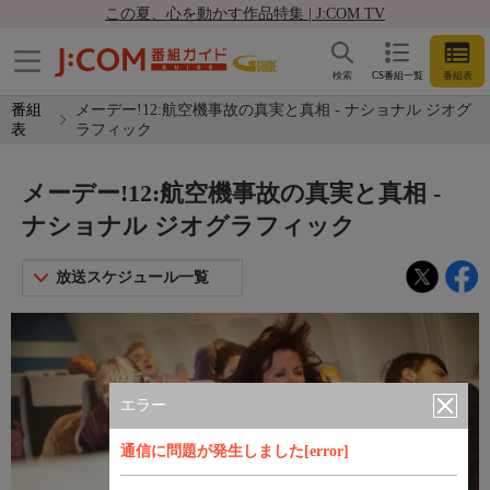
この夏、心を動かす作品特集 | J:COM TV
検索
CS番組一覧
番組表
番組
メーデー!12:航空機事故の真実と真相 - ナショナル ジオグ
表
ラフィック
メーデー!12:航空機事故の真実と真相 -
ナショナル ジオグラフィック
放送スケジュール一覧
エラー
通信に問題が発生しました[error]