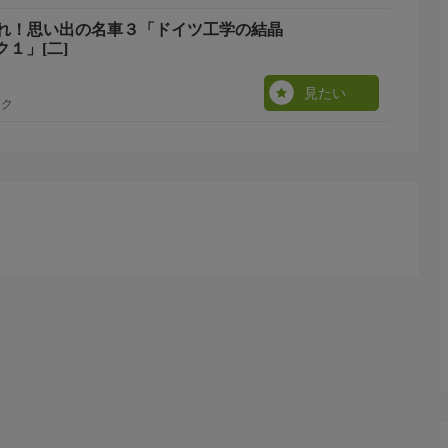
れ！思い出の名車３「ドイツ工学の結晶
１」[二]
見たい
ック