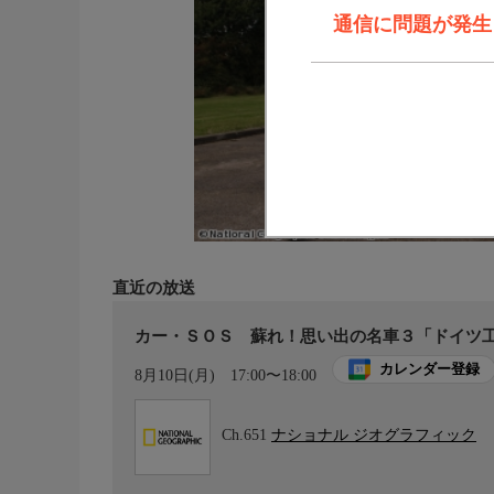
通信に問題が発生しま
直近の放送
カー・ＳＯＳ 蘇れ！思い出の名車３「ドイツ工
カレンダー登録
8月10日(月)
17:00〜18:00
Ch.651
ナショナル ジオグラフィック