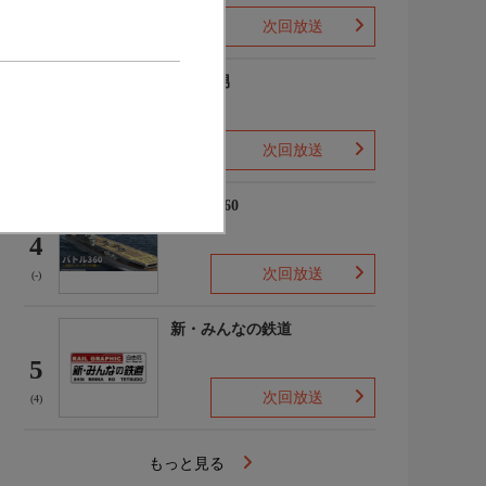
次回放送
(2)
ザ・森男
3
次回放送
(-)
バトル360
4
次回放送
(-)
新・みんなの鉄道
5
次回放送
(4)
もっと見る