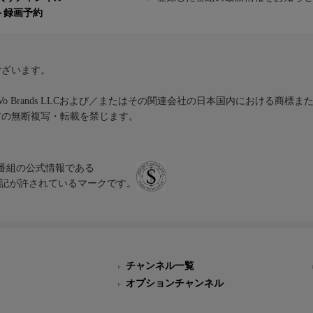
ト録画予約
ございます。
iVo Brands LLCおよび／またはその関連会社の日本国内における商標
材の無断複写・転載を禁じます。
、テレビ番組の公式情報である
スにのみ表記が許されているマークです。
チャンネル一覧
オプションチャンネル