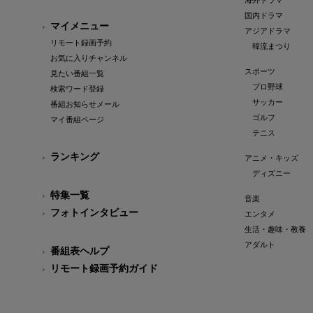
海外ドラマ
国内ドラマ
マイメニュー
アジアドラマ
リモート録画予約
韓流まつり
お気に入りチャンネル
スポーツ
見たい番組一覧
プロ野球
検索ワード登録
サッカー
番組お知らせメール
ゴルフ
マイ番組ページ
テニス
ランキング
アニメ・キッズ
ディズニー
特集一覧
音楽
フォトインタビュー
エンタメ
生活・趣味・教養
アダルト
番組表ヘルプ
リモート録画予約ガイド