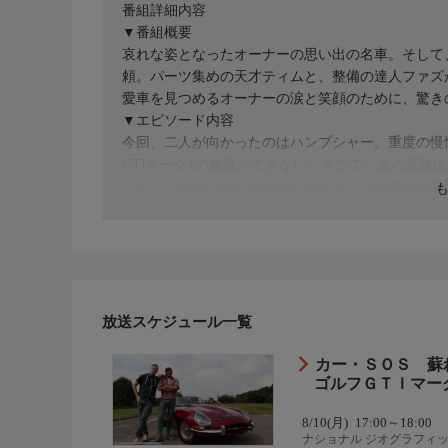
番組詳細内容
▼番組概要
哀れな姿となったオーナーの思い出の名車。そして
頼。パーツ集めの天才ティムと、整備の達人ファズ
愛車を見つめるオーナーの涙と笑顔のために、驚き
▼エピソード内容
今回、二人が向かったのはハンプシャー。重度の慢
GTIマーク1の修復ができない。そこで、彼の家族
しかし、長年にわたる湿ったガレージでの劣化は予
ズと元レーサー小僧のティムとの間に確執も。果た
放送スケジュール一覧
カー・ＳＯＳ 蘇
ゴルフＧＴＩマーク
8/10(月)
17:00～18:00
ナショナル ジオグラフィ