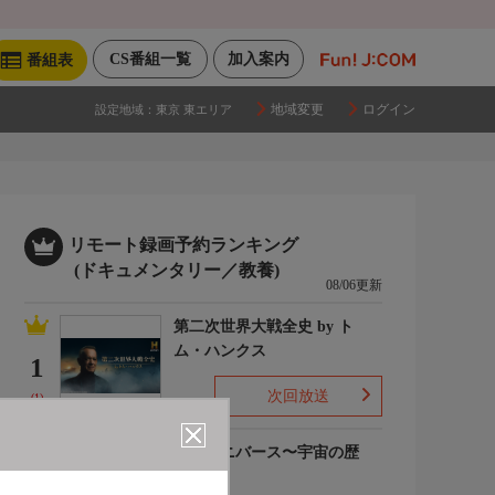
CS番組一覧
加入案内
番組表
地域変更
ログイン
設定地域：
東京 東エリア
リモート録画予約ランキング
(ドキュメンタリー／教養)
08/06更新
第二次世界大戦全史 by ト
ム・ハンクス
1
次回放送
(1)
ザ・ユニバース〜宇宙の歴
史〜S6
2