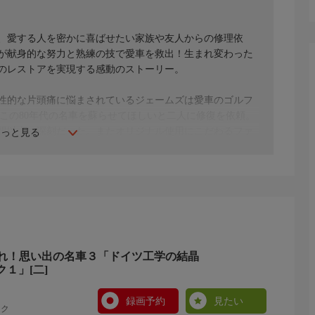
、愛する人を密かに喜ばせたい家族や友人からの修理依
が献身的な努力と熟練の技で愛車を救出！生まれ変わった
のレストアを実現する感動のストーリー。
性的な片頭痛に悩まされているジェームズは愛車のゴルフ
はこの80年代の名車を蘇らせてほしいと二人に修復を依頼。
想以上に深刻だった。またオリジナル使用にこだわるファ
もっと見る
して約束の期限までに完成させることができるのか？
れ！思い出の名車３「ドイツ工学の結晶
１」[二]
録画予約
見たい
ック