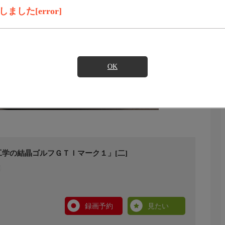
した[error]
OK
学の結晶ゴルフＧＴＩマーク１」[二]
録画予約
見たい