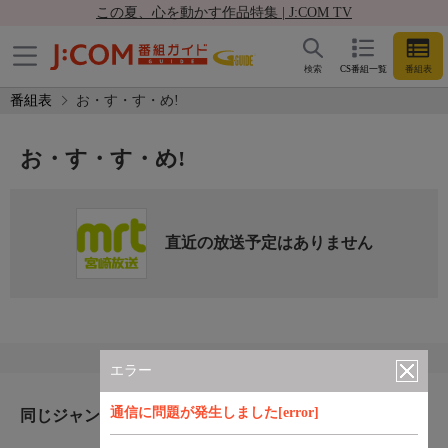
この夏、心を動かす作品特集 | J:COM TV
検索
CS番組一覧
番組表
番組表
お・す・す・め!
お・す・す・め!
直近の放送予定はありません
エラー
通信に問題が発生しました[error]
同じジャンルのおすすめ番組