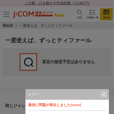
この夏、心を動かす作品特集 | J:COM TV
検索
CS番組一覧
番組表
番組表
一度使えば、ずっとティファール
一度使えば、ずっとティファール
直近の放送予定はありません
エラー
通信に問題が発生しました[error]
同じジャンルのおすすめ番組