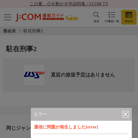
この夏、心を動かす作品特集 | J:COM TV
検索
CS番組一覧
番組表
番組表
駐在刑事2
駐在刑事2
直近の放送予定はありません
エラー
通信に問題が発生しました[error]
同じジャンルのおすすめ番組