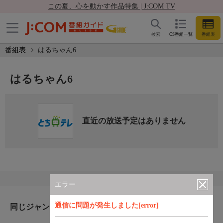
この夏、心を動かす作品特集 | J:COM TV
検索
CS番組一覧
番組表
番組表
はるちゃん6
はるちゃん6
直近の放送予定はありません
エラー
通信に問題が発生しました[error]
同じジャンルのおすすめ番組