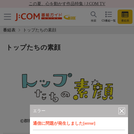
この夏、心を動かす作品特集 | J:COM TV
検索
CS番組一覧
番組表
番組表
トップたちの素顔
トップたちの素顔
エラー
通信に問題が発生しました[error]