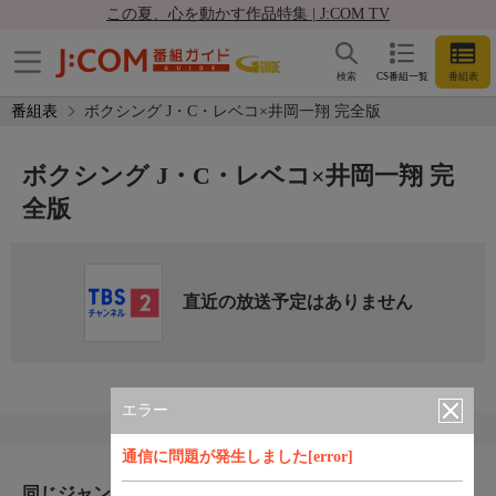
この夏、心を動かす作品特集 | J:COM TV
検索
CS番組一覧
番組表
番組表
ボクシング J・C・レベコ×井岡一翔 完全版
ボクシング J・C・レベコ×井岡一翔 完
全版
直近の放送予定はありません
エラー
通信に問題が発生しました[error]
同じジャンルのおすすめ番組