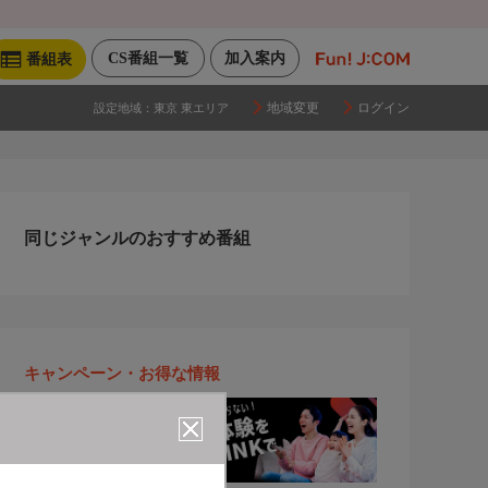
CS番組一覧
加入案内
番組表
地域変更
ログイン
設定地域：
東京 東エリア
同じジャンルのおすすめ番組
キャンペーン・お得な情報