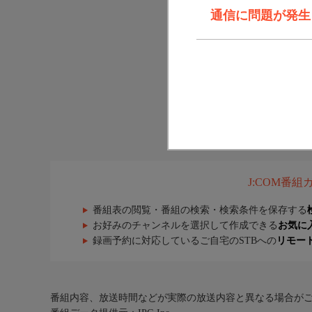
通信に問題が発生しま
J:COM番
番組表の閲覧・番組の検索・検索条件を保存する
お好みのチャンネルを選択して作成できる
お気に
録画予約に対応しているご自宅のSTBへの
リモー
番組内容、放送時間などが実際の放送内容と異なる場合が