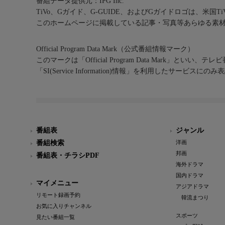
番組データ提供元：IPG Inc.
TiVo、Gガイド、G-GUIDE、およびGガイドロゴは、米国T
このホームページに掲載している記事・写真等あらゆる素
Official Program Data Mark（公式番組情報マーク）
このマークは「Official Program Data Mark」といい
「SI(Service Information)情報」を利用したサービ
番組表
ジャンル
番組検索
洋画
邦画
番組表・チラシPDF
海外ドラマ
国内ドラマ
マイメニュー
アジアドラマ
リモート録画予約
韓流まつり
お気に入りチャンネル
スポーツ
見たい番組一覧