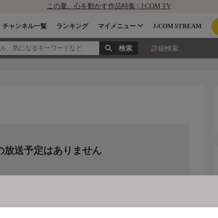
この夏、心を動かす作品特集 | J:COM TV
チャンネル一覧
ランキング
マイメニュー
J:COM STREAM
詳細検索
の放送予定はありません