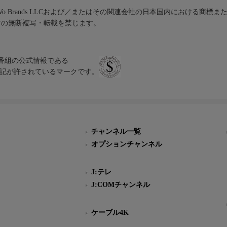
iVo Brands LLCおよび／またはその関連会社の日本国内における商標
材の無断複写・転載を禁じます。
、テレビ番組の公式情報である
スにのみ表記が許されているマークです。
チャンネル一覧
オプションチャンネル
J:テレ
J:COMチャンネル
ケーブル4K