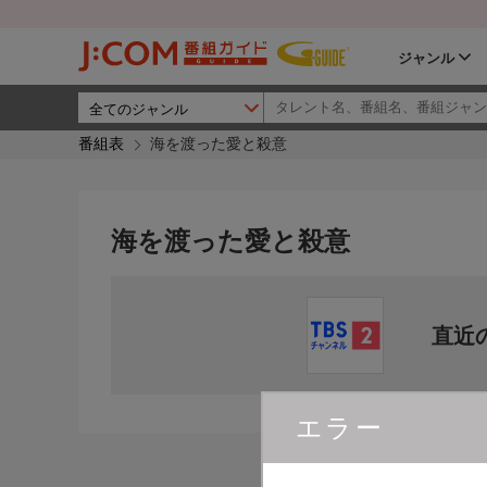
ジャンル
番組表
海を渡った愛と殺意
海を渡った愛と殺意
直近
エラー