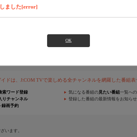
した[error]
OK
組ガイドは、J:COM TVで楽しめる全チャンネルを網羅した番組
検索ワード登録
気になる番組の
見たい番組
一覧への
入りチャンネル
登録した番組の最新情報をお知らせ
ト録画予約
ございます。