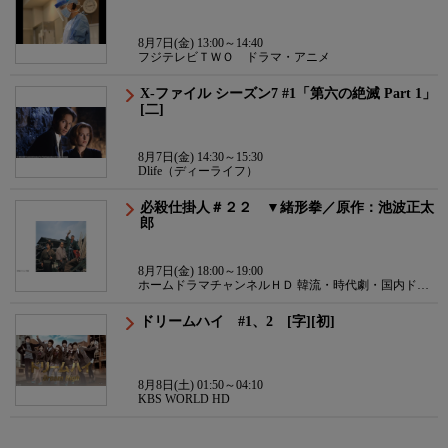
8月7日(金) 13:00～14:40
フジテレビＴＷＯ ドラマ・アニメ
X-ファイル シーズン7 #1「第六の絶滅 Part 1」
[二]
8月7日(金) 14:30～15:30
Dlife（ディーライフ）
必殺仕掛人＃２２ ▼緒形拳／原作：池波正太
郎
8月7日(金) 18:00～19:00
ホームドラマチャンネルＨＤ 韓流・時代劇・国内ドラ
マ
ドリームハイ #1、2 [字][初]
8月8日(土) 01:50～04:10
KBS WORLD HD