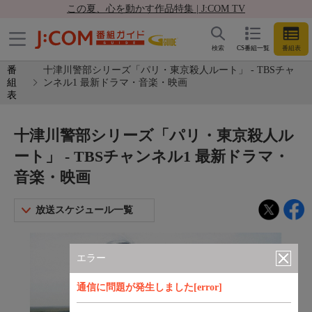
この夏、心を動かす作品特集 | J:COM TV
検索
CS番組一覧
番組表
番
十津川警部シリーズ「パリ・東京殺人ルート」 - TBSチャ
組
ンネル1 最新ドラマ・音楽・映画
表
十津川警部シリーズ「パリ・東京殺人ル
ート」 - TBSチャンネル1 最新ドラマ・
音楽・映画
放送スケジュール一覧
エラー
通信に問題が発生しました[error]