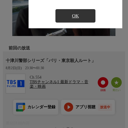
OK
前回の放送
十津川警部シリーズ「パリ・東京殺人ルート」
8月2日(日)
23:30〜01:30
Ch.554
TBSチャンネル1 最新ドラマ・音
楽・映画
カレンダー登録
アプリ視聴
放送中
番組詳細内容