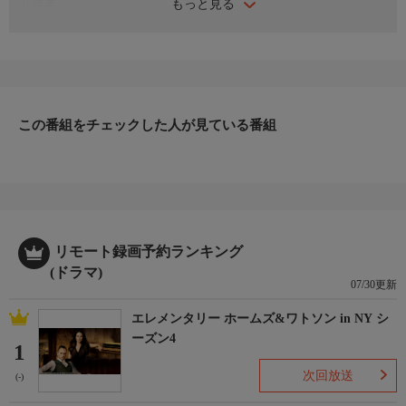
もっと見る
出演者
渡瀬恒彦、伊東四朗、高島礼子、中村江里子、小沢真珠、清水紘
治、小野ヤスシ、小野武彦、堤大二郎、中西良太、山村紅葉、三
田村周三、古川理科、鹿内孝、山田辰夫、べルナー・ワッセイニ
ほか
番組内容
渡瀬恒彦主演「十津川警部」シリーズ第30弾。パリと東京を結ぶ
この番組をチェックした人が見ている番組
大規模な殺人事件の謎に十津川警部が挑む。安原警部がパリで遭
遇した殺人事件が、六年前の未解決事件を呼び起こしたのだっ
た。フランスの新幹線TGVがモンパルナスからレンヌまで疾走
し、世界遺産のモン・サン・ミッシェル修道院などでロケが行わ
れるなど、名所旧跡を紹介しながら物語が進むのも必見！
原作・脚本
リモート録画予約ランキング
【原作】西村京太郎【脚本】安本莞二
(ドラマ)
制作
07/30更新
テレパック／TBS 2003
エレメンタリー ホームズ&ワトソン in NY シ
プロデューサー
ーズン4
森下和清、沼田通嗣
1
ディレクター
次回放送
(-)
脇田時三