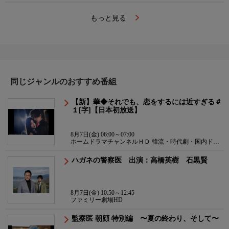
もっと見る
同じジャンルのおすすめ番組
【新】華◆それでも、恋をするには近すぎる＃
１[字]【日本初放送】
8月7日(金) 06:00～07:00
ホームドラマチャンネルＨＤ 韓流・時代劇・国内ドラ
マ
ハガネの警察医 出演：高橋英樹 石黒賢
8月7日(金) 10:50～12:45
ファミリー劇場HD
監察医 朝顔 特別編 〜夏の終わり、そして〜