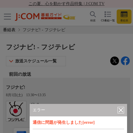
この夏、心を動かす作品特集 | J:COM TV
検索
CS番組一覧
番組表
番組表
フジナビ! - フジテレビ
フジナビ! - フジテレビ
放送スケジュール一覧
前回の放送
フジナビ!
8月1日(土)
13:30〜13:35
Ch.8
フジテレビ
エラー
通信に問題が発生しました[error]