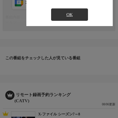
カレンダー登録
アプリ視聴
放送中
OK
番組内容
もっと見る
ドラマ・バラエティーなど、フジテレビがおすすめする番組をこ
っそりご紹介!見逃せない番組のぎゅっとつまった情報を、きっ
ちり皆様にお届けします!
この番組をチェックした人が見ている番組
リモート録画予約ランキング
(CATV)
08/06更新
X-ファイル シーズン7～8