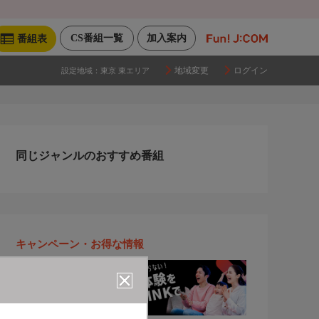
CS番組一覧
加入案内
番組表
地域変更
ログイン
設定地域：
東京 東エリア
同じジャンルのおすすめ番組
キャンペーン・お得な情報