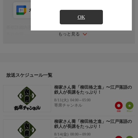
カレンダー登録
アプリ視聴
放送前
OK
番組詳細内容
もっと見る
番組内容
2022年12月17日三鷹市芸術文化センター星のホールにて収録。
2017年に紫綬褒章受章。2022年11月に朝日新聞の連載で語った半
生が話題に。その原動力はお客さんの笑いと涙、高座に上がって
感じる喜び！と語る。
シリーズ名
「極 名人噺」〜唯一無二、至高の伝承芸を貴方に〜
放送スケジュール一覧
柳家さん喬「柳田格之進」〜江戸落語の
鉄人が長講をたっぷり！
8/11(火)
04:00～05:00
寄席チャンネル
柳家さん喬「柳田格之進」〜江戸落語の
鉄人が長講をたっぷり！
8/14(金)
08:00～09:00