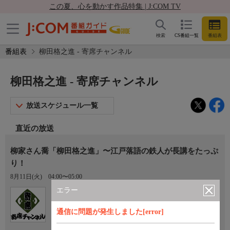
この夏、心を動かす作品特集 | J:COM TV
検索
CS番組一覧
番組表
番組表
柳田格之進 - 寄席チャンネル
柳田格之進 - 寄席チャンネル
放送スケジュール一覧
直近の放送
柳家さん喬「柳田格之進」〜江戸落語の鉄人が長講をたっぷ
り！
8月11日(火)
04:00〜05:00
エラー
Ch.770
寄席チャンネル
通信に問題が発生しました[error]