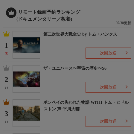
リモート録画予約ランキング
(ドキュメンタリー／教養)
07/30更新
第二次世界大戦全史 by トム・ハンクス
1
次回放送
(1)
ザ・ユニバース〜宇宙の歴史〜S6
2
次回放送
(-)
ポンペイの失われた物語 WITH トム・ヒドル
ストン 声:平川大輔
3
次回放送
(-)