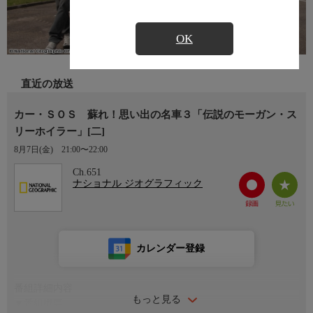
OK
直近の放送
カー・ＳＯＳ 蘇れ！思い出の名車３「伝説のモーガン・ス
リーホイラー」[二]
8月7日(金)
21:00〜22:00
Ch.651
ナショナル ジオグラフィック
カレンダー登録
番組詳細内容
もっと見る
▼番組概要