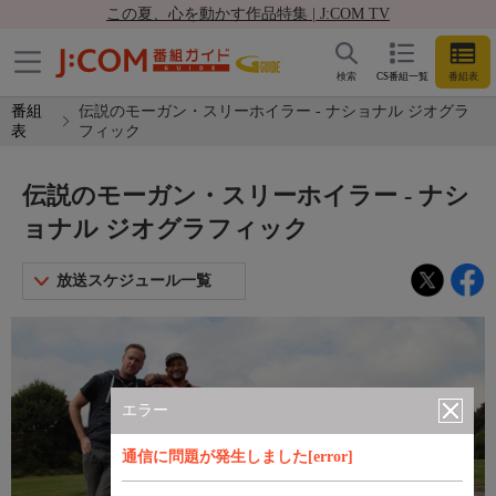
この夏、心を動かす作品特集 | J:COM TV
検索
CS番組一覧
番組表
番組
伝説のモーガン・スリーホイラー - ナショナル ジオグラ
表
フィック
伝説のモーガン・スリーホイラー - ナシ
ョナル ジオグラフィック
放送スケジュール一覧
エラー
通信に問題が発生しました[error]