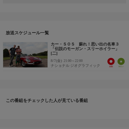
哀れな姿となったオーナーの思い出の名車。そして、愛する人を
密かに喜ばせたい家族や友人からの修理依頼。パーツ集めの天才
ティムと、整備の達人ファズが献身的な努力と熟練の技で愛車を
救出！生まれ変わった愛車を見つめるオーナーの涙と笑顔のため
に、驚きのレストアを実現する感動のストーリー。
放送スケジュール一覧
▼エピソード内容
今回、ティムとファズはクラシックカーを蘇らせるべくノーザン
カー・ＳＯＳ 蘇れ！思い出の名車３
バーランドはロスベリーへ。実業家であるトムは地元での慈善活
「伝説のモーガン・スリーホイラー」
動にその生涯を捧げてきたが、現在その体調は思わしくない。そ
[二]
んな彼が所有する1934年式で3輪のモーガンも朽ちかけている状
8/7(金)
21:00～22:00
ナショナル ジオグラフィック
態にあり、ティムとファズは、その修理に悪戦苦闘する。それで
も何とか車は復活。さらには町の英雄に日頃の感謝を伝えようと
地元の人々が集まり、サプライズを用意していた。
この番組をチェックした人が見ている番組