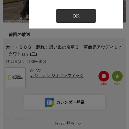
OK
前回の放送
カー・ＳＯＳ 蘇れ！思い出の名車３「革命児アウディＵｒ
−クワトロ」[二]
7月23日(木)
17:00〜18:00
Ch.651
ナショナル ジオグラフィック
カレンダー登録
番組詳細内容
もっと見る
▼番組概要