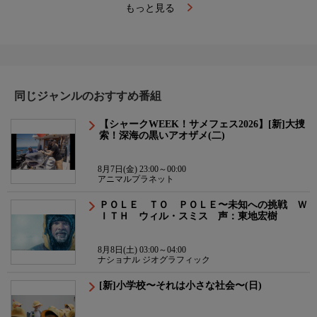
もっと見る
同じジャンルのおすすめ番組
【シャークWEEK！サメフェス2026】[新]大捜
索！深海の黒いアオザメ(二)
8月7日(金) 23:00～00:00
アニマルプラネット
ＰＯＬＥ ＴＯ ＰＯＬＥ〜未知への挑戦 Ｗ
ＩＴＨ ウィル・スミス 声：東地宏樹
8月8日(土) 03:00～04:00
ナショナル ジオグラフィック
[新]小学校〜それは小さな社会〜(日)