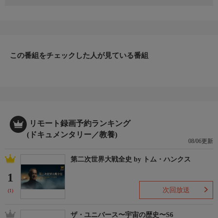
哀れな姿となったオーナーの思い出の名車。そして、愛する人を
密かに喜ばせたい家族や友人からの修理依頼。パーツ集めの天才
ティムと、整備の達人ファズが献身的な努力と熟練の技で愛車を
救出！生まれ変わった愛車を見つめるオーナーの涙と笑顔のため
に、驚きのレストアを実現する感動のストーリー。
この番組をチェックした人が見ている番組
▼エピソード内容
1980年代の登場時、モーター界をアッと言わせたアウディUr-ク
ワトロ。その84年製をレストアするのがバリーの夢だった。とこ
ろが数年前、治癒不可能な肺がんと診断され、夢の実現が難しく
なる。そこでバリーの彼女、娘、親友の3人がティムとファズの
力を借りようと彼に内緒でレストアを依頼する。数週間後、さび
だらけの鉄の塊からドイツが誇る名車へ蘇った車を目にして感動
リモート録画予約ランキング
するバリー。彼は娘を乗せサーキットを走るのだった。
(ドキュメンタリー／教養)
08/06更新
第二次世界大戦全史 by トム・ハンクス
1
次回放送
(1)
ザ・ユニバース〜宇宙の歴史〜S6