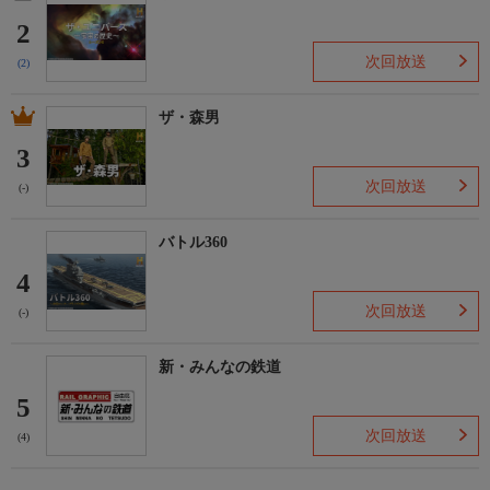
2
次回放送
(2)
ザ・森男
3
次回放送
(-)
バトル360
4
次回放送
(-)
新・みんなの鉄道
5
次回放送
(4)