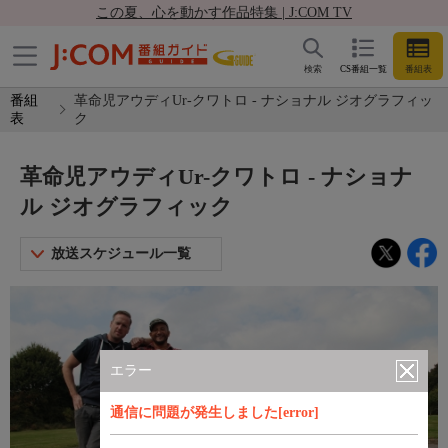
この夏、心を動かす作品特集 | J:COM TV
検索
CS番組一覧
番組表
番組
革命児アウディUr-クワトロ - ナショナル ジオグラフィッ
表
ク
革命児アウディUr-クワトロ - ナショナ
ル ジオグラフィック
放送スケジュール一覧
エラー
通信に問題が発生しました[error]