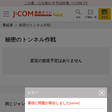
この夏、心を動かす作品特集 | J:COM TV
検索
CS番組一覧
番組表
番組表
秘密のトンネル作戦
秘密のトンネル作戦
直近の放送予定はありません
エラー
通信に問題が発生しました[error]
同じジャンルのおすすめ番組