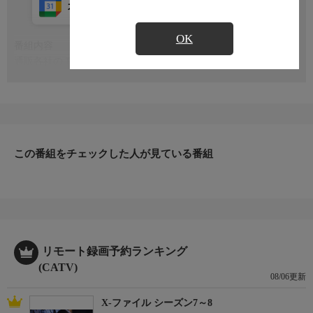
カレンダー登録
アプリ視聴
放送中
OK
番組内容
もっと見る
通販各社のＴＶショッピングを曜日ごとに内容を変えてお届けし
ます。
制作
各社
この番組をチェックした人が見ている番組
リモート録画予約ランキング
(CATV)
08/06更新
X-ファイル シーズン7～8