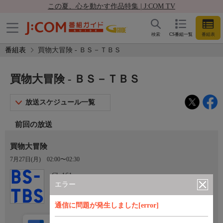
この夏、心を動かす作品特集 | J:COM TV
検索
CS番組一覧
番組表
番組表
買物大冒険 - ＢＳ－ＴＢＳ
買物大冒険 - ＢＳ－ＴＢＳ
放送スケジュール一覧
前回の放送
買物大冒険
7月27日(月)
02:00〜02:30
Ch.161
ＢＳ－ＴＢＳ
エラー
通信に問題が発生しました[error]