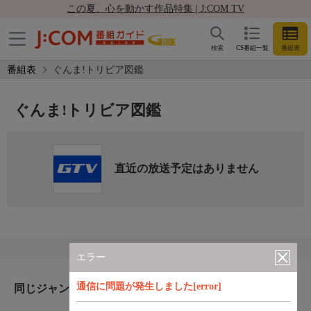
この夏、心を動かす作品特集 | J:COM TV
検索
CS番組一覧
番組表
番組表
ぐんま!トリビア図鑑
ぐんま!トリビア図鑑
直近の放送予定はありません
エラー
通信に問題が発生しました[error]
同じジャンルのおすすめ番組