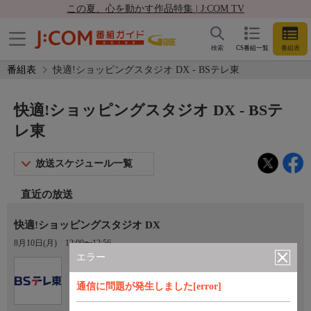
この夏、心を動かす作品特集 | J:COM TV
検索
CS番組一覧
番組表
番組表
快適!ショッピングスタジオ DX - BSテレ東
快適!ショッピングスタジオ DX - BSテ
レ東
放送スケジュール一覧
直近の放送
快適!ショッピングスタジオ DX
8月10日(月)
12:00〜12:56
エラー
Ch.171
BSテレ東
通信に問題が発生しました[error]