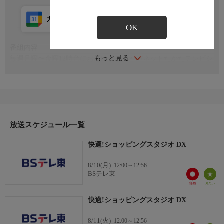
カレンダー登録
アプリ視聴
放送前
OK
番組内容
もっと見る
毎週月曜〜金曜12時台にお届けするジャパネットたかたテレビシ
ョッピング！ジャパネットたかたの自社スタジオより、人気の家
電製品だけでなく、皆様の生活を豊かにする様々な素敵な商品を
紹介します。平日の昼は、ジャパネットたかたテレビショッピン
グ！是非ご覧下さい!
放送スケジュール一覧
快適!ショッピングスタジオ DX
8/10(月)
12:00～12:56
BSテレ東
快適!ショッピングスタジオ DX
8/11(火)
12:00～12:56