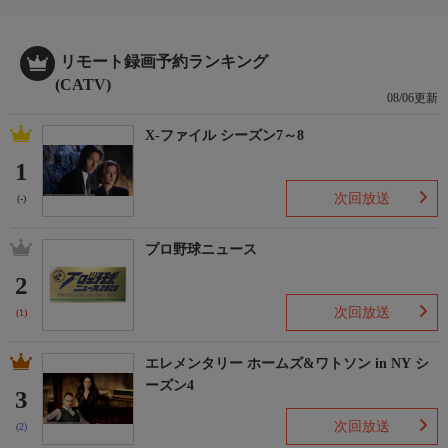
リモート録画予約ランキング
(CATV)
08/06更新
X-ファイル シーズン7～8
1
次回放送
(-)
プロ野球ニュース
2
次回放送
(1)
エレメンタリー ホームズ&ワトソン in NY シ
ーズン4
3
次回放送
(2)