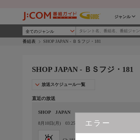
ジャンル
番組表
SHOP JAPAN - ＢＳフジ・181
SHOP JAPAN - ＢＳフジ・181
放送スケジュール一覧
直近の放送
SHOP JAPAN
エラー
カレンダー登録
8月10日(月)
03:25〜03:55