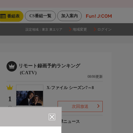
CS番組一覧
加入案内
番組表
地域変更
ログイン
設定地域：
東京 東エリア
リモート録画予約ランキング
(CATV)
08/06更新
X-ファイル シーズン7～8
1
次回放送
(-)
プロ野球ニュース
2