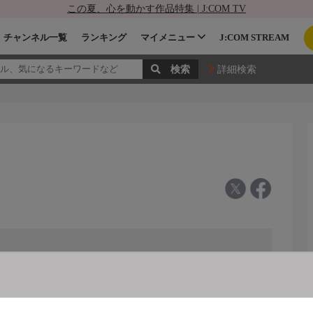
この夏、心を動かす作品特集 | J:COM TV
チャンネル一覧
ランキング
マイメニュー
J:COM STREAM
詳細検索