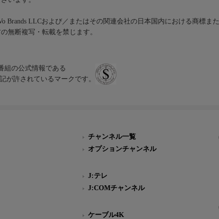
iVo Brands LLCおよび／またはその関連会社の日本国内における商標
材の無断複写・転載を禁じます。
、テレビ番組の公式情報である
スにのみ表記が許されているマークです。
チャンネル一覧
オプションチャンネル
J:テレ
J:COMチャンネル
ケーブル4K