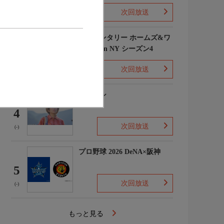
次回放送
(1)
エレメンタリー ホームズ&ワ
トソン in NY シーズン4
3
次回放送
(2)
下山メシ
4
次回放送
(-)
プロ野球 2026 DeNA×阪神
5
次回放送
(-)
もっと見る