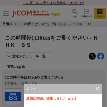
この夏、心を動かす作品特集 | J:COM TV
検索
CS番組一覧
番組表
番組表
この時間帯は101chをご覧ください - ＮＨＫ ＢＳ
この時間帯は101chをご覧ください - Ｎ
ＨＫ ＢＳ
放送スケジュール一覧
直近の放送
(この時間帯は101chをご覧ください)
8月7日(金)
08:59〜11:00
エラー
Ch.102
ＮＨＫ ＢＳ
通信に問題が発生しました[error]