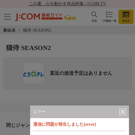
この夏、心を動かす作品特集 | J:COM TV
検索
CS番組一覧
番組表
番組表
猫侍 SEASON2
猫侍 SEASON2
直近の放送予定はありません
エラー
通信に問題が発生しました[error]
同じジャンルのおすすめ番組