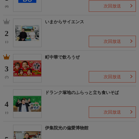
次回放送
(4)
いまからサイエンス
2
次回放送
(-)
町中華で飲ろうぜ
3
次回放送
(7)
ドランク塚地のふらっと立ち食いそば
4
次回放送
(-)
伊集院光の偏愛博物館