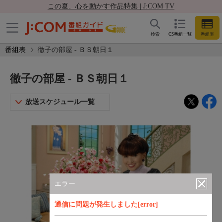
この夏、心を動かす作品特集 | J:COM TV
検索
CS番組一覧
番組表
番組表
徹子の部屋 - ＢＳ朝日１
徹子の部屋 - ＢＳ朝日１
放送スケジュール一覧
エラー
通信に問題が発生しました[error]