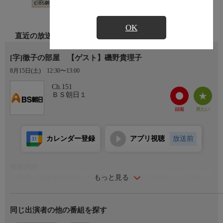
OK
直近の放送
[字]徹子の部屋 【ゲスト】磯野貴理子
8月15日(土)
12:30〜13:00
Ch.151
ＢＳ朝日１
カレンダー登録
アプリ視聴
放送前
番組内容
もっと見る
12年前に脳梗塞を経験した磯野さん、今回は黒柳さんと「楽しい
話をしたい」と番組を訪れた。それは「鳥」の話。鳥を好きにな
ったことで、鳥の写真を撮ろうとカメラを始め、その写真を発表
同じ出演者の他の番組を探す
するためにSNSも。様々な鳥を観察するため、登山を始めるなど
人生が豊かになったと語る。また、昨年は「終活」を始め、エン