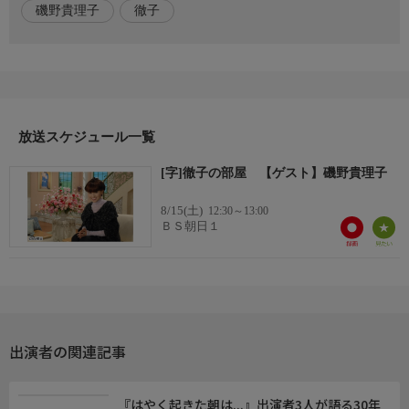
磯野貴理子
徹子
ディングノートを書き終えた。身の回りの物の整理も始め、昨年
は洗濯機を処分、手洗い生活を続けていると明かす。
司会
黒柳徹子
放送スケジュール一覧
番組概要
司会の黒柳徹子が、各界の著名人はもちろん、時の人、話題の人
[字]徹子の部屋 【ゲスト】磯野貴理子
をゲストに迎え、絶妙の話術を駆使してゲストの魅力に迫る、長
寿トーク番組「徹子の部屋」。BS朝日では、テレビ朝日系列で
8/15(土)
12:30～13:00
放送されたものの中から、厳選してお届けします。
ＢＳ朝日１
番組ホームページ
<番組ホームページはこちら!>
https://www.bs-asahi.co.jp/room/
制作
出演者の関連記事
テレビ朝日
『はやく起きた朝は...』出演者3人が語る30年