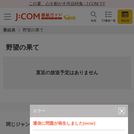
この夏、心を動かす作品特集 | J:COM TV
検索
CS番組一覧
番組表
番組表
野望の果て
野望の果て
直近の放送予定はありません
エラー
通信に問題が発生しました[error]
同じジャンルのおすすめ番組