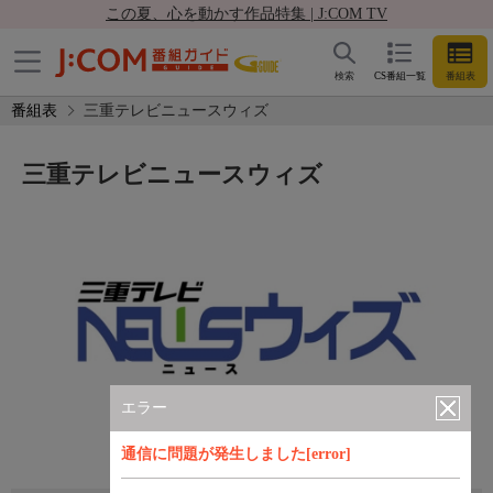
この夏、心を動かす作品特集 | J:COM TV
検索
CS番組一覧
番組表
番組表
三重テレビニュースウィズ
三重テレビニュースウィズ
エラー
通信に問題が発生しました[error]