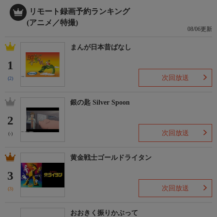
リモート録画予約ランキング
(アニメ／特撮)
08/06更新
まんが日本昔ばなし
1
次回放送
(2)
銀の匙 Silver Spoon
2
次回放送
(-)
黄金戦士ゴールドライタン
3
次回放送
(3)
おおきく振りかぶって