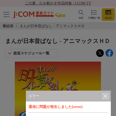
この夏、心を動かす作品特集 | J:COM TV
検索
CS番組一覧
番組表
番組表
まんが日本昔ばなし - アニマックスＨＤ
まんが日本昔ばなし - アニマックスＨＤ
放送スケジュール一覧
エラー
通信に問題が発生しました[error]