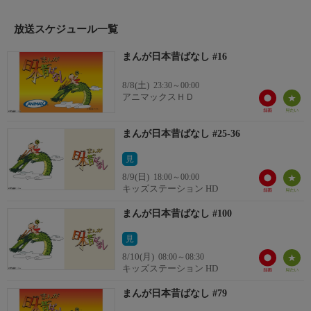
語り:市原悦子、常田富士男
制作:1975年
放送スケジュール一覧
まんが日本昔ばなし #16
8/8(土)
23:30～00:00
アニマックスＨＤ
まんが日本昔ばなし #25-36
見
8/9(日)
18:00～00:00
キッズステーション HD
まんが日本昔ばなし #100
見
8/10(月)
08:00～08:30
キッズステーション HD
まんが日本昔ばなし #79