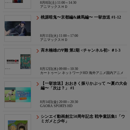
8月8日(土) 11:00～14:30
アニマックスＨＤ
桃源暗鬼〜京都編&練馬編〜 一挙放送 #1-12
8月11日(火) 11:00～17:00
アニマックスＨＤ
斉木楠雄のΨ難 第2期 <チャンネル初> ＃1-3
8月12日(水) 09:00～10:30
カートゥーン ネットワークHD 海外アニメ国内アニメ
【一挙放送】おおきく振りかぶって 〜夏の大会
編〜「次は？」 #1
8月14日(金) 20:00～20:30
GAORA SPORTS HD
シンエイ動画創立50周年記念 戦争童話集1「ウ
ミガメと少年」