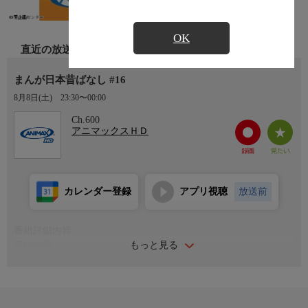
OK
直近の放送
まんが日本昔ばなし #16
8月8日(土)
23:30〜00:00
Ch.600
アニマックスＨＤ
カレンダー登録
アプリ視聴
放送前
番組詳細内容
もっと見る
番組内容
#16「ちょうふく山の山んば/養老の滝」
むかしむかし、あるところにーー 日本中の心をつないだ物語が
ありました。 1975年放送開始。語り継ぎたい“日本の心”