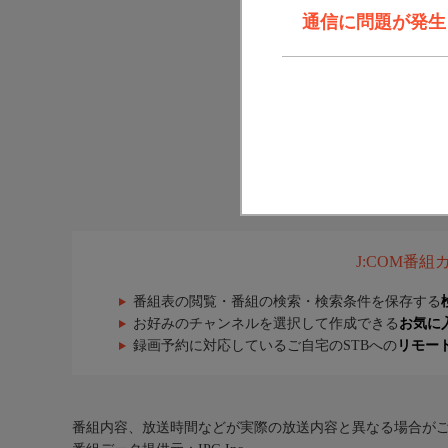
通信に問題が発生しま
J:COM番
番組表の閲覧・番組の検索・検索条件を保存する
お好みのチャンネルを選択して作成できる
お気に
録画予約に対応しているご自宅のSTBへの
リモー
番組内容、放送時間などが実際の放送内容と異なる場合が