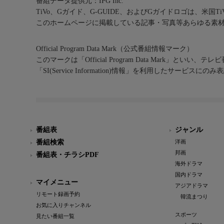
番組データ提供元：IPG Inc.
TiVo、Gガイド、G-GUIDE、およびGガイドロゴは、米国T
このホームページに掲載している記事・写真等あらゆる素
Official Program Data Mark（公式番組情報マーク）
このマークは「Official Program Data Mark」といい
「SI(Service Information)情報」を利用したサービ
番組表
ジャンル
番組検索
洋画
邦画
番組表・チラシPDF
海外ドラマ
国内ドラマ
マイメニュー
アジアドラマ
リモート録画予約
韓流まつり
お気に入りチャンネル
スポーツ
見たい番組一覧