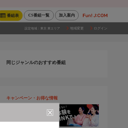
CS番組一覧
加入案内
番組表
地域変更
ログイン
設定地域：
東京 東エリア
同じジャンルのおすすめ番組
キャンペーン・お得な情報