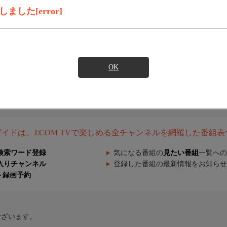
した[error]
OK
組ガイドは、J:COM TVで楽しめる全チャンネルを網羅した番組
検索ワード登録
気になる番組の
見たい番組
一覧への
入りチャンネル
登録した番組の最新情報をお知らせ
ト録画予約
ございます。