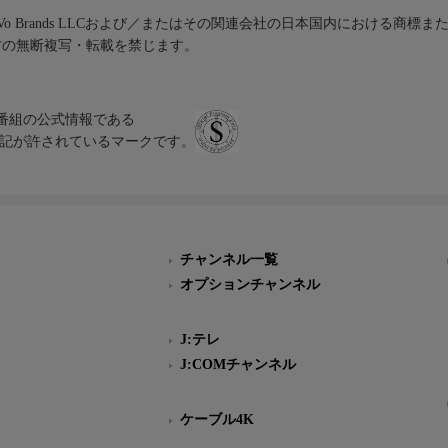
iVo Brands LLCおよび／またはその関連会社の日本国内における商標
材の無断複写・転載を禁じます。
、テレビ番組の公式情報である
スにのみ表記が許されているマークです。
チャンネル一覧
オプションチャンネル
J:テレ
J:COMチャンネル
ケーブル4K