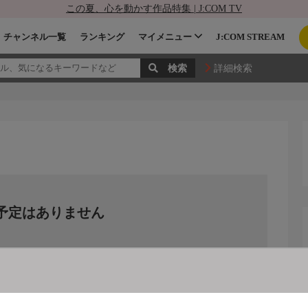
この夏、心を動かす作品特集 | J:COM TV
チャンネル一覧
ランキング
マイメニュー
J:COM STREAM
詳細検索
予定はありません