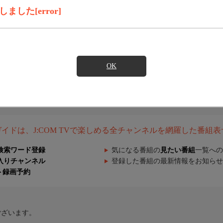
した[error]
OK
組ガイドは、J:COM TVで楽しめる全チャンネルを網羅した番組
検索ワード登録
気になる番組の
見たい番組
一覧への
入りチャンネル
登録した番組の最新情報をお知らせ
ト録画予約
ございます。