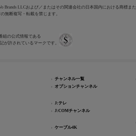
iVo Brands LLCおよび／またはその関連会社の日本国内における商標
材の無断複写・転載を禁じます。
、テレビ番組の公式情報である
スにのみ表記が許されているマークです。
チャンネル一覧
オプションチャンネル
J:テレ
J:COMチャンネル
ケーブル4K