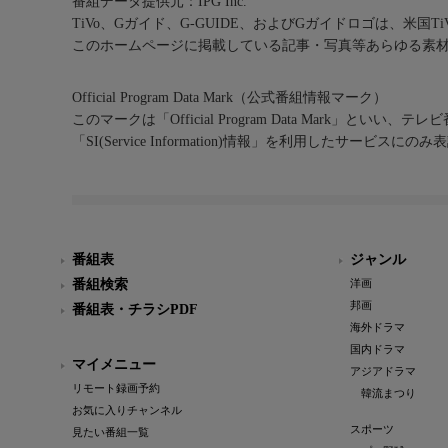
番組データ提供元：IPG Inc.
TiVo、Gガイド、G-GUIDE、およびGガイドロゴは、米国T
このホームページに掲載している記事・写真等あらゆる素
Official Program Data Mark（公式番組情報マーク）
このマークは「Official Program Data Mark」といい
「SI(Service Information)情報」を利用したサービ
番組表
ジャンル
番組検索
洋画
邦画
番組表・チラシPDF
海外ドラマ
国内ドラマ
マイメニュー
アジアドラマ
リモート録画予約
韓流まつり
お気に入りチャンネル
スポーツ
見たい番組一覧