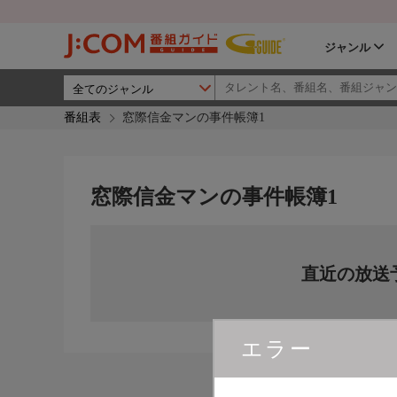
ジャンル
番組表
窓際信金マンの事件帳簿1
窓際信金マンの事件帳簿1
直近の放送
エラー