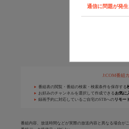
通信に問題が発生しま
J:COM番
番組表の閲覧・番組の検索・検索条件を保存する
お好みのチャンネルを選択して作成できる
お気に
録画予約に対応しているご自宅のSTBへの
リモー
番組内容、放送時間などが実際の放送内容と異なる場合が