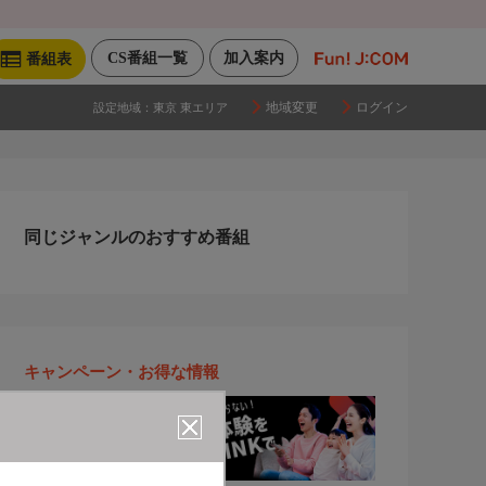
CS番組一覧
加入案内
番組表
地域変更
ログイン
設定地域：
東京 東エリア
同じジャンルのおすすめ番組
キャンペーン・お得な情報