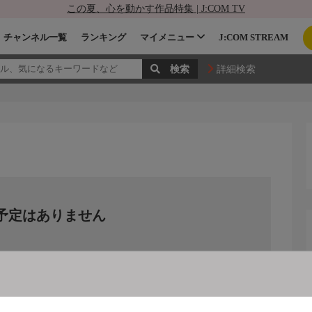
この夏、心を動かす作品特集 | J:COM TV
チャンネル一覧
ランキング
マイメニュー
J:COM STREAM
詳細検索
予定はありません