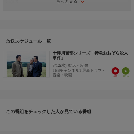
もっと見る
出演者
渡瀬恒彦、神田正輝、青田典子、堤大二郎、小野武彦、小野ヤス
シ、山村紅葉、中西良太、三田村周三、古川理科、山田アキラ、
あき竹城、落合豊、伊東四朗 ほか
番組内容
渡瀬恒彦主演「十津川警部」シリーズ第26弾。今回は殺人容疑を
かけられた亀井刑事の無実を晴らすため、十津川が捜査に乗り出
放送スケジュール一覧
す。十津川は亀井を救うことができるのか？ ゲストで神田正輝
十津川警部シリーズ「特急おおぞら殺人
が出演。渡瀬恒彦と神田正輝の実力派二人が組んだ演技は見も
事件」
の。
8/12(水)
07:00～08:40
原作・脚本
TBSチャンネル1 最新ドラマ・
【原作】西村京太郎【脚本】水谷龍二
音楽・映画
制作
テレパック 2002
プロデューサー
森下和清、沼田通嗣
ディレクター
この番組をチェックした人が見ている番組
脇田時三