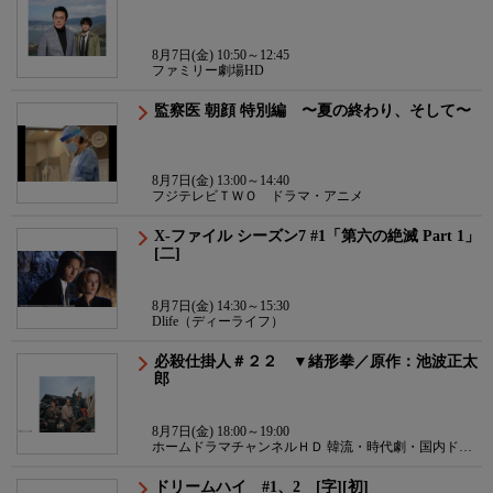
8月7日(金) 10:50～12:45
ファミリー劇場HD
監察医 朝顔 特別編 〜夏の終わり、そして〜
8月7日(金) 13:00～14:40
フジテレビＴＷＯ ドラマ・アニメ
X-ファイル シーズン7 #1「第六の絶滅 Part 1」
[二]
8月7日(金) 14:30～15:30
Dlife（ディーライフ）
必殺仕掛人＃２２ ▼緒形拳／原作：池波正太
郎
8月7日(金) 18:00～19:00
ホームドラマチャンネルＨＤ 韓流・時代劇・国内ドラ
マ
ドリームハイ #1、2 [字][初]