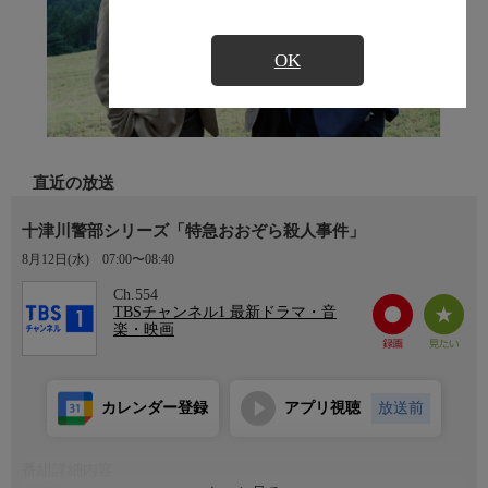
OK
直近の放送
十津川警部シリーズ「特急おおぞら殺人事件」
8月12日(水)
07:00〜08:40
Ch.554
TBSチャンネル1 最新ドラマ・音
楽・映画
カレンダー登録
アプリ視聴
放送前
番組詳細内容