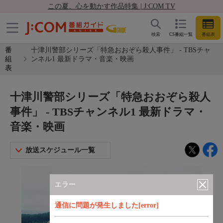
この夏、心を動かす作品特集 | J:COM TV
検索
CS番組一覧
番組表
番
十津川警部シリーズ「特急おおぞら殺人事件」 - TBSチャ
組
ンネル1 最新ドラマ・音楽・映画
表
十津川警部シリーズ「特急おおぞら殺人
事件」 - TBSチャンネル1 最新ドラマ・
音楽・映画
放送スケジュール一覧
エラー
通信に問題が発生しました[error]