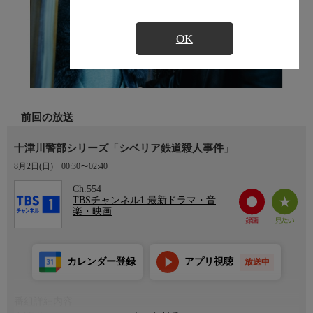
OK
前回の放送
十津川警部シリーズ「シベリア鉄道殺人事件」
8月2日(日)
00:30〜02:40
Ch.554
TBSチャンネル1 最新ドラマ・音
楽・映画
カレンダー登録
アプリ視聴
放送中
番組詳細内容