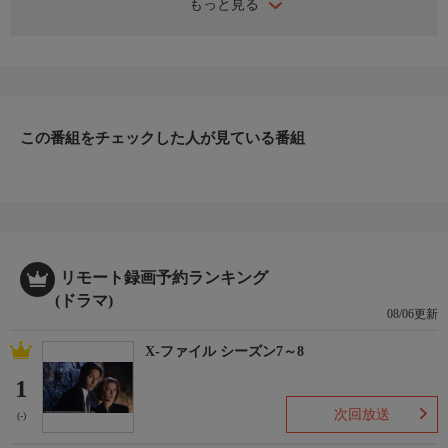
もっと見る
出演者
渡瀬恒彦、遠野凪子、柴俊夫、堤大二郎、永島敏行、ユーリ・ブ
ーラフ、小野ヤスシ、山村紅葉、ヤーナ・ミャルク、伊東四朗
ほか
番組内容
渡瀬恒彦主演「十津川警部」シリーズ第18弾。今回は極寒のシベ
リア鉄道が舞台。新宿・歌舞伎町で起きた殺人事件を発端に、商
この番組をチェックした人が見ている番組
社、殺し屋、ロシアン・マフィア、核物理学者、大使館を巻き込
んで繰り広げられる戦慄のミステリーで、壮大なスケールの西村
京太郎ワールドの決定版と言える。また、鉄道ファンには垂涎の
的である食堂車やコンパートメントなど、ロシア号・バイカル号
の魅力も満載だ。
原作・脚本
リモート録画予約ランキング
【原作】西村京太郎（講談社刊）【脚本】安本莞二
(ドラマ)
制作
08/06更新
テレパック／TBS 1999
X-ファイル シーズン7～8
プロデューサー
森下和清、杉村治司
1
ディレクター
次回放送
(-)
藤尾隆