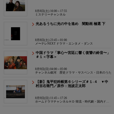
8月8日(土) 16:00～17:55
ミステリーチャンネル
光あるうちに光の中を進め 闇動画 極選 下
8月8日(土) 23:45～01:00
メ〜テレNEXT ドラマ・エンタメ・ダンス
中国ドラマ「掌心〜宮廷に響く復讐の鈴音〜」
＃１＜字幕＞
8月9日(日) 04:00～05:00
チャンネル銀河 歴史ドラマ・サスペンス・日本のうた
【新】鬼平犯科帳第６シリーズ＃１-４ ▼中
村吉右衛門／原作：池波正太郎
8月9日(日) 11:45～17:26
ホームドラマチャンネルＨＤ 韓流・時代劇・国内ドラ
マ