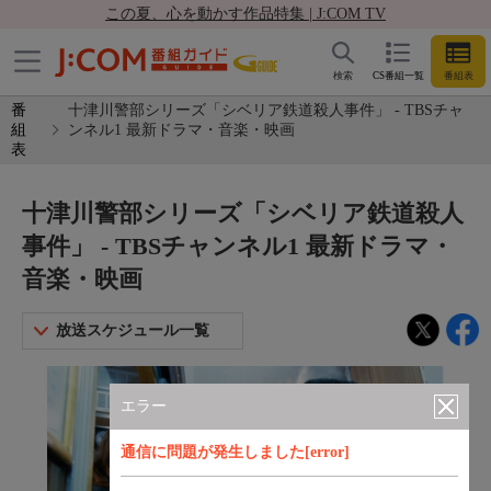
この夏、心を動かす作品特集 | J:COM TV
検索
CS番組一覧
番組表
番
十津川警部シリーズ「シベリア鉄道殺人事件」 - TBSチャ
組
ンネル1 最新ドラマ・音楽・映画
表
十津川警部シリーズ「シベリア鉄道殺人
事件」 - TBSチャンネル1 最新ドラマ・
音楽・映画
放送スケジュール一覧
エラー
通信に問題が発生しました[error]