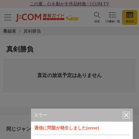
この夏、心を動かす作品特集 | J:COM TV
検索
CS番組一覧
番組表
番組表
真剣勝負
真剣勝負
直近の放送予定はありません
エラー
通信に問題が発生しました[error]
同じジャンルのおすすめ番組