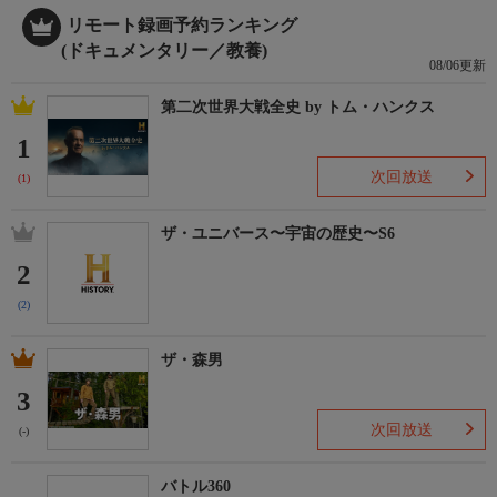
リモート録画予約ランキング
(ドキュメンタリー／教養)
08/06更新
第二次世界大戦全史 by トム・ハンクス
1
次回放送
(1)
ザ・ユニバース〜宇宙の歴史〜S6
2
(2)
ザ・森男
3
次回放送
(-)
バトル360