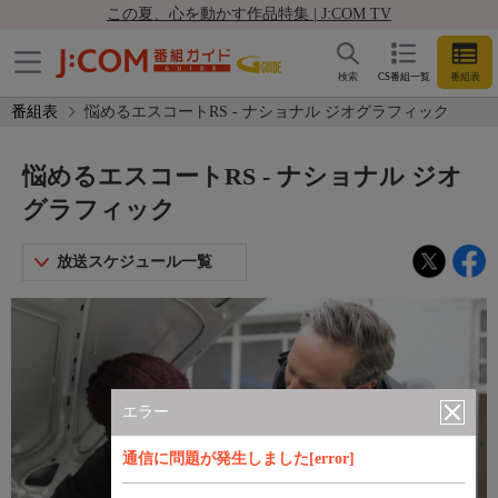
この夏、心を動かす作品特集 | J:COM TV
検索
CS番組一覧
番組表
番組表
悩めるエスコートRS - ナショナル ジオグラフィック
悩めるエスコートRS - ナショナル ジオ
グラフィック
放送スケジュール一覧
エラー
通信に問題が発生しました[error]