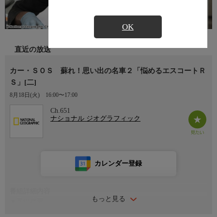
OK
直近の放送
カー・ＳＯＳ 蘇れ！思い出の名車２「悩めるエスコートＲ
Ｓ」[二]
8月18日(火)
16:00〜17:00
Ch.651
ナショナル ジオグラフィック
カレンダー登録
番組詳細内容
もっと見る
▼番組概要
車庫で眠る思い入れのある車…廃車同然だが手放せない昔の愛