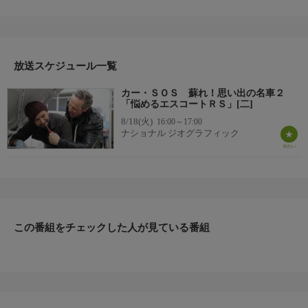
車…持ち主の想いがこもった車を、カーSOSのティムとファズが
元通りに！ハングリー精神にあふれるメカニックのティムとファ
ズはお呼びが掛かればいかなるときも、限られた時間の中で愛車
再生に挑む。予期せぬ持ち主に愛車を届ける瞬間が何よりも楽し
放送スケジュール一覧
み。喜ぶ持ち主の笑顔のために日々奮闘する大人気シリーズ第2
弾！
カー・ＳＯＳ 蘇れ！思い出の名車２
▼エピソード内容
「悩めるエスコートＲＳ」[二]
1980年代初期、少年レーサーに大人気のピンナップと言えば、フ
8/18(火)
16:00～17:00
ォード・エスコートRS1600iだった。しかし現在イギリスには250
ナショナル ジオグラフィック
台しか残っていない。その1台を持つのがエイドリアン。修理す
るつもりで7年前に購入したが、多発性硬化症のためできなくな
った。妻が夫に笑顔を取り戻してほしいと番組に連絡。しかし表
面的な修理だけだと思っていたが、実際はサビと素人修理だらけ
で、3週間で完成させるのは不可能に見えた。
この番組をチェックした人が見ている番組