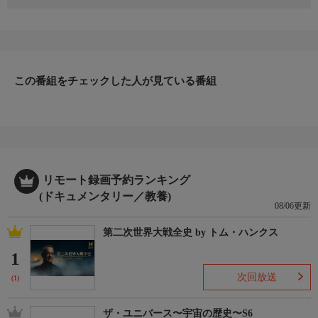
ファン待望のメーデーシリーズ第6弾は、8つの不運なフライトを
紹介。コックピットの音声を録音したボイスレコーダー、目撃者
の証言、事故報告書などをまじえて、客室やコックピット内の重
圧や緊張を巧みに再現する。
他では見ることのできない、手に汗握るフライトシーンや目を見
この番組をチェックした人が見ている番組
張るような科学調査結果は必見だ。
▼エピソード内容
1994年10月31日ハロウィーンの夜、シカゴ上空は厳しい寒さとな
っていた。悪天候により、多くの飛行機が上空で着陸待機させら
れており、その中の1機がアメリカン・イーグル航空41−84便だっ
た。ところが突然、この機はスピンし始めコントロールを失っ
て、パイロットの奮闘もむなしくトウモロコシ畑に墜落。乗員乗
リモート録画予約ランキング
客68人が死亡した。
(ドキュメンタリー／教養)
08/06更新
第二次世界大戦全史 by トム・ハンクス
1
次回放送
(1)
ザ・ユニバース〜宇宙の歴史〜S6