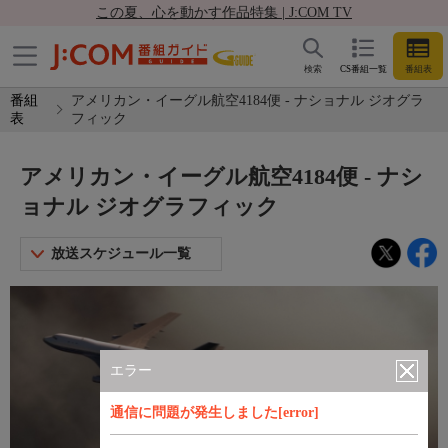
この夏、心を動かす作品特集 | J:COM TV
検索
CS番組一覧
番組表
番組
アメリカン・イーグル航空4184便 - ナショナル ジオグラ
表
フィック
アメリカン・イーグル航空4184便 - ナシ
ョナル ジオグラフィック
放送スケジュール一覧
エラー
通信に問題が発生しました[error]