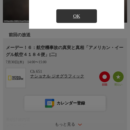
OK
前回の放送
メーデー！６：航空機事故の真実と真相「アメリカン・イー
グル航空４１８４便」[二]
7月30日(木)
14:00〜15:00
Ch.651
ナショナル ジオグラフィック
カレンダー登録
番組詳細内容
もっと見る
▼番組概要