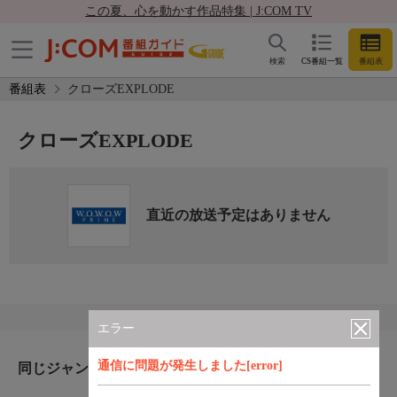
この夏、心を動かす作品特集 | J:COM TV
検索
CS番組一覧
番組表
番組表
クローズEXPLODE
クローズEXPLODE
直近の放送予定はありません
エラー
通信に問題が発生しました[error]
同じジャンルのおすすめ番組