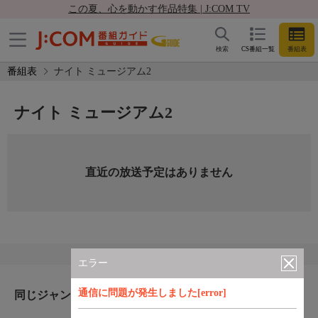
この夏、心を動かす作品特集 | J:COM TV
検索
CS番組一覧
番組表
番組表
ナイト ミュージアム2
ナイト ミュージアム2
直近の放送予定はありません
エラー
通信に問題が発生しました[error]
同じジャンルのおすすめ番組