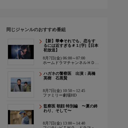
同じジャンルのおすすめ番組
【新】華◆それでも、恋をす
るには近すぎる＃１[字]【日本
初放送】
8月7日(金) 06:00～07:00
ホームドラマチャンネルＨＤ
韓流・時代劇・国内ドラマ
ハガネの警察医 出演：高橋
英樹 石黒賢
8月7日(金) 10:50～12:45
ファミリー劇場HD
監察医 朝顔 特別編 〜夏の終
わり、そして〜
8月7日(金) 13:00～14:40
フジテレビＴＷＯ ドラマ・ア