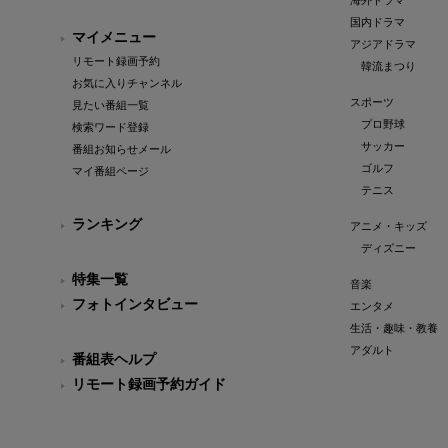
海外ドラマ
国内ドラマ
マイメニュー
アジアドラマ
リモート録画予約
韓流まつり
お気に入りチャンネル
スポーツ
見たい番組一覧
プロ野球
検索ワード登録
サッカー
番組お知らせメール
ゴルフ
マイ番組ページ
テニス
ランキング
アニメ・キッズ
ディズニー
特集一覧
音楽
フォトインタビュー
エンタメ
生活・趣味・教養
アダルト
番組表ヘルプ
リモート録画予約ガイド