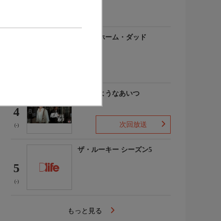
(-)
アットホーム・ダッド
3
(-)
悪魔のようなあいつ
4
次回放送
(-)
ザ・ルーキー シーズン5
5
(-)
もっと見る