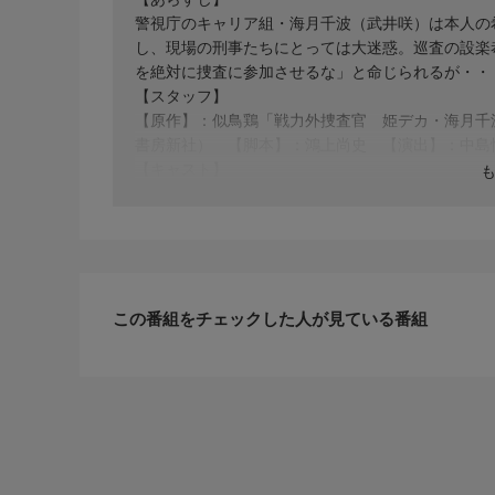
警視庁のキャリア組・海月千波（武井咲）は本人の
し、現場の刑事たちにとっては大迷惑。巡査の設楽恭
を絶対に捜査に参加させるな」と命じられるが・・
【スタッフ】
【原作】：似鳥鶏「戦力外捜査官 姫デカ・海月千
書房新社） 【脚本】：鴻上尚史 【演出】：中島
【キャスト】
【出演】：武井咲、TAKAHIRO、八嶋智人、徳
ナ、北川弘美、大高洋夫、六平直政、伊吹吾郎、Y
【サブタイトル】
『#1-3』
【放送・製作】
2014年初放送
この番組をチェックした人が見ている番組
【話数】
全10話
【視聴制限】
-