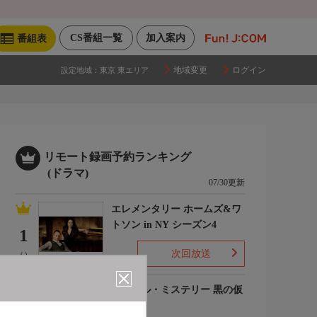
CS番組一覧
加入案内
番組表
地域変更
ログイン
設定地域：
東京 東エリア
リモート録画予約ランキング
(ドラマ)
07/30更新
エレメンタリー ホームズ&ワ
トソン in NY シーズン4
1
次回放送
(-)
ルーヴル・ミステリー 黒の仮
面
2