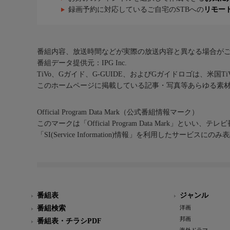
録画予約に対応しているご自宅のSTBへの
リモー
番組内容、放送時間などが実際の放送内容と異なる場合が
番組データ提供元：IPG Inc.
TiVo、Gガイド、G-GUIDE、およびGガイドロゴは、米国T
このホームページに掲載している記事・写真等あらゆる素
Official Program Data Mark（公式番組情報マーク）
このマークは「Official Program Data Mark」といい
「SI(Service Information)情報」を利用したサービ
番組表
ジャンル
番組検索
洋画
邦画
番組表・チラシPDF