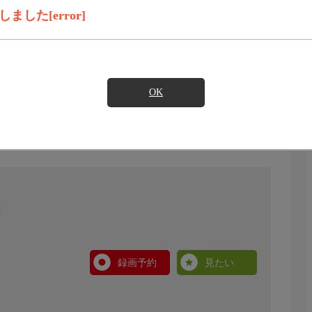
した[error]
OK
録画予約
見たい