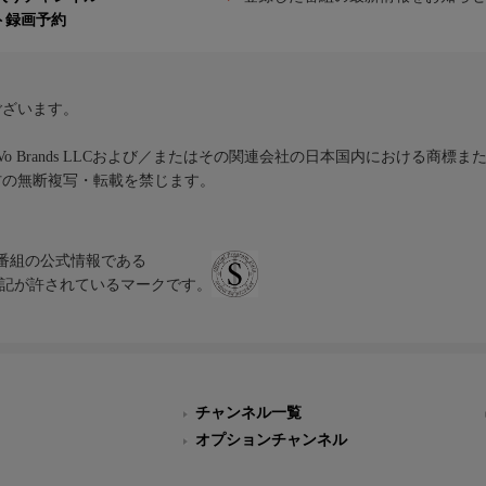
ト録画予約
ございます。
iVo Brands LLCおよび／またはその関連会社の日本国内における商標
材の無断複写・転載を禁じます。
、テレビ番組の公式情報である
スにのみ表記が許されているマークです。
チャンネル一覧
オプションチャンネル