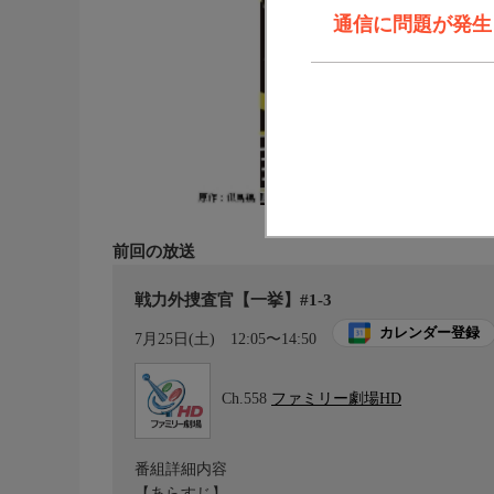
通信に問題が発生しま
前回の放送
戦力外捜査官【一挙】#1-3
カレンダー登録
7月25日(土)
12:05〜14:50
Ch.558
ファミリー劇場HD
番組詳細内容
【あらすじ】