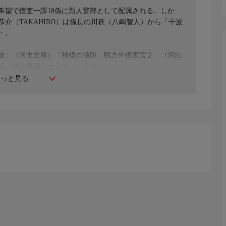
希望で捜査一課18係に新人警部として配属される。しか
介（TAKAHIRO）は係長の川萩（八嶋智人）から「千波
・。
波」（河出文庫）「神様の値段 戦力外捜査官２」（河出
悟、初山恭洋（ケイファクトリー）
もっと見る
重聡、濱田マリ、木下隆行、手塚とおる、渋谷謙人、水沢エレ
OU、佐野史郎、関根勤、柄本明