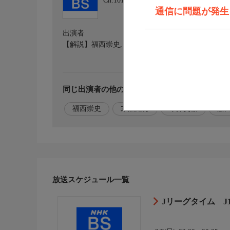
Ch.101
ＮＨＫ ＢＳ
通信に問題が発生しま
出演者
【解説】福西崇史,【語り】末広矩行,【キャスター
同じ出演者の他の番組を探す
福西崇史
末広矩行
今井美桜
森
放送スケジュール一覧
Jリーグタイム J