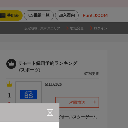
CS番組一覧
加入案内
番組表
地域変更
ログイン
設定地域：
東京 東エリア
リモート録画予約ランキング
(スポーツ)
07/30更新
MLB2026
1
次回放送
(1)
マイナビオールスターゲーム
2026
2