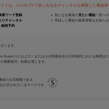
組ガイドは、J:COM TVで楽しめる全チャンネルを網羅した番組
検索ワード登録
気になる番組の
見たい番組
一覧への
入りチャンネル
登録した番組の最新情報をお知らせ
ト録画予約
ございます。
iVo Brands LLCおよび／またはその関連会社の日本国内における商標
材の無断複写・転載を禁じます。
、テレビ番組の公式情報である
スにのみ表記が許されているマークです。