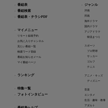
番組表
ジャンル
番組検索
洋画
邦画
番組表・チラシPDF
海外ドラマ
国内ドラマ
マイメニュー
アジアドラマ
リモート録画予約
韓流まつり
お気に入りチャンネル
スポーツ
見たい番組一覧
プロ野球
検索ワード登録
サッカー
番組お知らせメール
ゴルフ
マイ番組ページ
テニス
ランキング
アニメ・キッズ
ディズニー
特集一覧
音楽
フォトインタビュー
エンタメ
生活・趣味・教養
アダルト
番組表ヘルプ