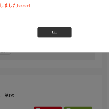
録画予約
見たい
した[error]
】今井美桜,【アナウンサー】森田哲意
OK
田哲意
1 第1節