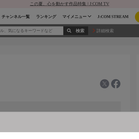
この夏、心を動かす作品特集 | J:COM TV
チャンネル一覧
ランキング
マイメニュー
J:COM STREAM
詳細検索