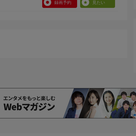
録画予約
見たい