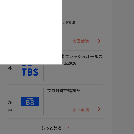
(-)
ワースポ×MLB
3
次回放送
(5)
プロ野球 フレッシュオールス
ターゲーム2026
4
(-)
プロ野球中継2026
5
次回放送
(6)
もっと見る