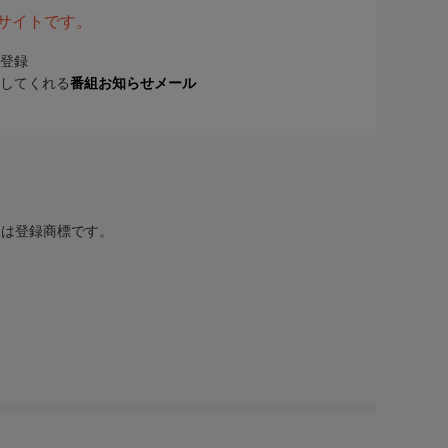
表サイトです。
登録
してくれる
番組お知らせメール
または登録商標です。