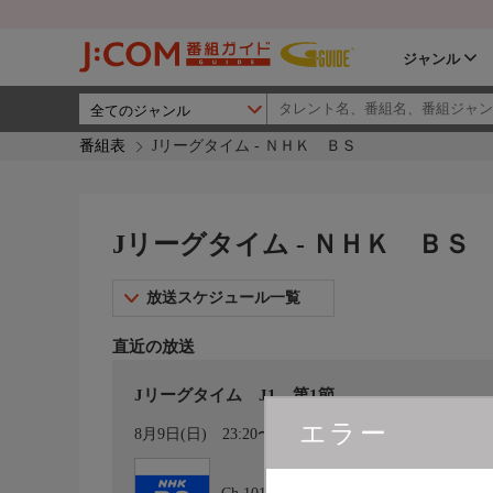
ジャンル
番組表
Jリーグタイム - ＮＨＫ ＢＳ
Jリーグタイム - ＮＨＫ ＢＳ
放送スケジュール一覧
直近の放送
Jリーグタイム J1 第1節
エラー
カレンダー登録
8月9日(日)
23:20〜00:05